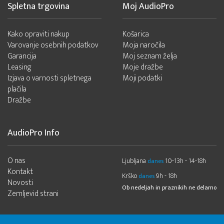
Spletna trgovina
Moj AudioPro
Kako opraviti nakup
Košarica
Varovanje osebnih podatkov
Moja naročila
Garancija
Moj seznam želja
Leasing
Moje dražbe
Izjava o varnosti spletnega
Moji podatki
plačila
Dražbe
AudioPro Info
O nas
Ljubljana
10-13h - 14-18h
danes
Kontakt
Krško
9h - 18h
danes
Novosti
Ob nedeljah in praznikih ne delamo
Zemljevid strani