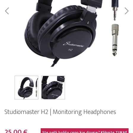
Studiomaster H2 | Monitoring Headphones
25,00 €
Ste našli boljšo ceno kje drugje? Kliknite
TUKAJ!