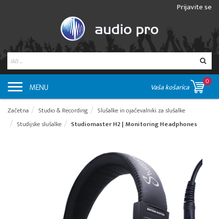
Prijavite se
0
MENU
Vaša košarica
Začetna
Studio & Recording
Slušalke in ojačevalniki za slušalke
Studijske slušalke
Studiomaster H2 | Monitoring Headphones