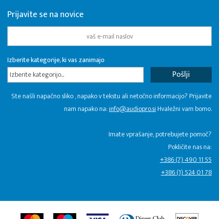
Prijavite se na novice
Izberite kategorije, ki vas zanimajo
Izberite kategorijo...
Ste našli napačno sliko , napako v tekstu ali netočno informacijo? Prijavite
nam napako na:
info@audiopro.si
Hvaležni vam bomo.
Imate vprašanje, potrebujete pomoč?
Pokličite nas na:
+386 (7) 490 11 55
+386 (1) 524 01 78