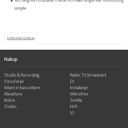
180 degree rotatable frame to make single ear monitoring
simple
SORODNI IZDELKI
Nakup
Studio & Recording
Radio, TV, broadcast
Ozvočenje
DJ
Kitare in bass kitare
Instalacije
Klaviature
Mikrofoni
Bobni
Svetila
Ostalo
Hi-Fi
VJ