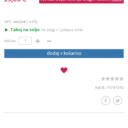
MPC:
44,32 €
(-44%)
Takoj na voljo
Na zalogi v: Ljubljana, Krško
Količina:
dodaj v košarico
Kat.št.: 75747010