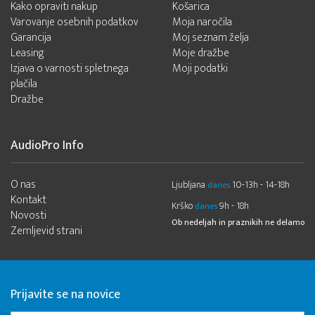
Kako opraviti nakup
Košarica
Varovanje osebnih podatkov
Moja naročila
Garancija
Moj seznam želja
Leasing
Moje dražbe
Izjava o varnosti spletnega
Moji podatki
plačila
Dražbe
AudioPro Info
O nas
Ljubljana
10-13h - 14-18h
danes
Kontakt
Krško
9h - 18h
danes
Novosti
Ob nedeljah in praznikih ne delamo
Zemljevid strani
Prijavite se na novice