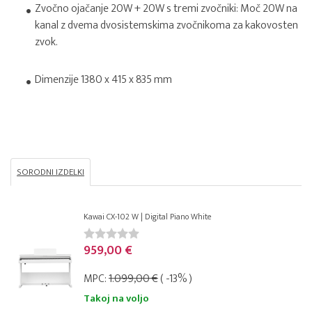
Zvočno ojačanje 20W + 20W s tremi zvočniki: Moč 20W na
kanal z dvema dvosistemskima zvočnikoma za kakovosten
zvok.
Dimenzije 1380 x 415 x 835 mm
SORODNI IZDELKI
Kawai CX-102 W | Digital Piano White
959,00 €
MPC:
1.099,00 €
( -13% )
Takoj na voljo