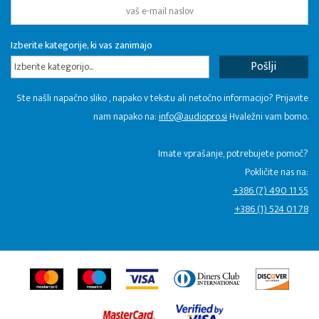
Izberite kategorije, ki vas zanimajo
Izberite kategorijo...
Ste našli napačno sliko , napako v tekstu ali netočno informacijo? Prijavite
nam napako na:
info@audiopro.si
Hvaležni vam bomo.
Imate vprašanje, potrebujete pomoč?
Pokličite nas na:
+386 (7) 490 11 55
+386 (1) 524 01 78