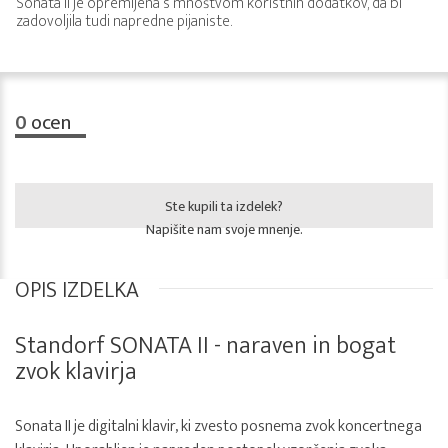
Sonata II je opremljena s mnoštvom koristnih dodatkov, da bi
zadovoljila tudi napredne pijaniste.
0
ocen
Ste kupili ta izdelek?
Napišite nam svoje mnenje.
OPIS IZDELKA
Standorf SONATA II - naraven in bogat
zvok klavirja
Sonata II je digitalni klavir, ki zvesto posnema zvok koncertnega