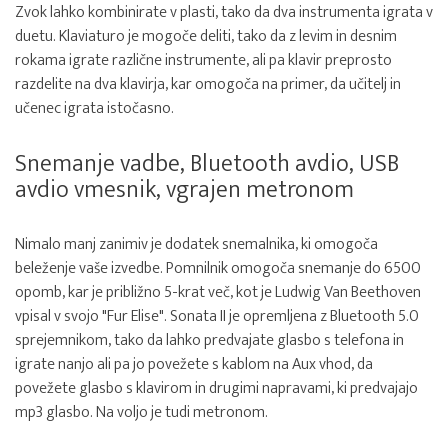
Zvok lahko kombinirate v plasti, tako da dva instrumenta igrata v
duetu. Klaviaturo je mogoče deliti, tako da z levim in desnim
rokama igrate različne instrumente, ali pa klavir preprosto
razdelite na dva klavirja, kar omogoča na primer, da učitelj in
učenec igrata istočasno.
Snemanje vadbe, Bluetooth avdio, USB
avdio vmesnik, vgrajen metronom
Nimalo manj zanimiv je dodatek snemalnika, ki omogoča
beleženje vaše izvedbe. Pomnilnik omogoča snemanje do 6500
opomb, kar je približno 5-krat več, kot je Ludwig Van Beethoven
vpisal v svojo "Fur Elise". Sonata II je opremljena z Bluetooth 5.0
sprejemnikom, tako da lahko predvajate glasbo s telefona in
igrate nanjo ali pa jo povežete s kablom na Aux vhod, da
povežete glasbo s klavirom in drugimi napravami, ki predvajajo
mp3 glasbo. Na voljo je tudi metronom.