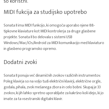
so koristni.
MIDI fukcija za studijsko upotrebo
Sonata II ima MIDI funkcijo, ki omogoča uporabo njene 88-
tipkovne klaviature kot MIDI kontrolerja za druge glasbene
projekte. Sonata II bo delovala s sistemi USB
Windows/Mac/iOs/Android za MIDI komunikacijo med klaviaturo
in glasbeno programsko opremo.
Dodatni zvoki
Sonata II ponuja več dinamičnih zvokov različnih instrumentov.
Poleg klavirja so na voljo tudi električni klavirji, električne orgle,
godala, pihala, zvok mešanega zbora in celo bobni. Skupaj je 33
zvokov, ki jih lahko spretno uporabljate za kakršno koli idejo, ki jo
imate za ta vsestranski digitalni klavir.