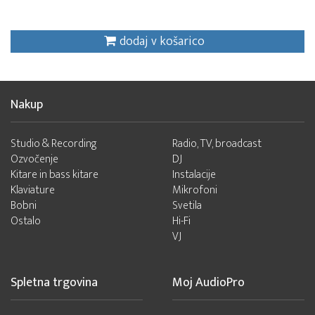
dodaj v košarico
Nakup
Studio & Recording
Radio, TV, broadcast
Ozvočenje
DJ
Kitare in bass kitare
Instalacije
Klaviature
Mikrofoni
Bobni
Svetila
Ostalo
Hi-Fi
VJ
Spletna trgovina
Moj AudioPro