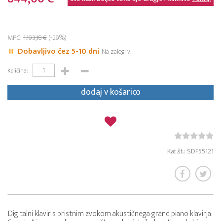
MPC:
1.193,18 €
(-29%)
Dobavljivo čez 5-10 dni
Na zalogi v:
Količina:
dodaj v košarico
Kat.št.: SDF55121
Digitalni klavir s pristnim zvokom akustičnega grand piano klavirja.