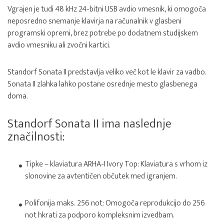
Vgrajen je tudi 48 kHz 24-bitni USB avdio vmesnik, ki omogoča
neposredno snemanje klavirja na računalnik v glasbeni
programski opremi, brez potrebe po dodatnem studijskem
avdio vmesniku ali zvočni kartici.
Standorf Sonata II predstavlja veliko več kot le klavir za vadbo.
Sonata II zlahka lahko postane osrednje mesto glasbenega
doma.
Standorf Sonata II ima naslednje
značilnosti:
Tipke – klaviatura ARHA-I Ivory Top: Klaviatura s vrhom iz
slonovine za avtentičen občutek med igranjem.
Polifonija maks. 256 not: Omogoča reprodukcijo do 256
not hkrati za podporo kompleksnim izvedbam.