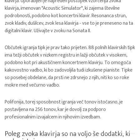
klavirja. Uporabljen je napreden postopek vzorčenja zvoka
klavirja, imenovan "Acoustic Simulator", ki zajema številne
podrobnosti, podobno kot koncertni klavir. Resonanca strun,
zvok kladiv, dušilcev, zvok lesa klavirja - vse to je preneseno na ta
digitalni klavir. Uživajte v zvoku na Sonata II.
Občutek igranja tipk je prav tako prijeten. 88 polnih klavirskih tipk
ima težji občutek v nizkem registru in lažji občutek v visokem,
podobno kot pri akustičnem koncertnem klavirju. To omogoča
kakovostno vadbo, ki bo zadovoljila tudi izkušene pianiste. Tipke
so posebej obdelane, da prsti ne zdrsnejo z njih, niti ko so roke
mokre med večurno vadbo.
Polifonija, torej sposobnost igranja več tonov istočasno, je
postavljena na 256 tonov, kar je dovolj za podporo
profesionalnim izvajalcem in njihovim izvedbam.
Poleg zvoka klavirja so na voljo še dodatki, ki