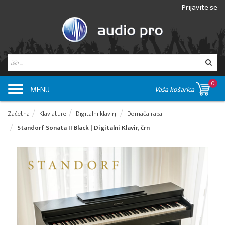
Prijavite se
0
MENU
Vaša košarica
Začetna
Klaviature
Digitalni klavirji
Domača raba
Standorf Sonata II Black | Digitalni Klavir, črn