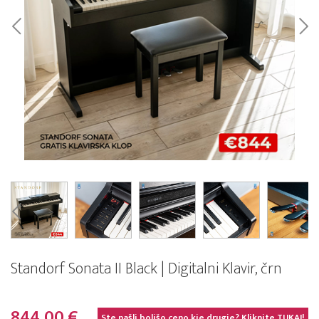
Standorf Sonata II Black | Digitalni Klavir, črn
844,00 €
Ste našli boljšo ceno kje drugje? Kliknite
TUKAJ!