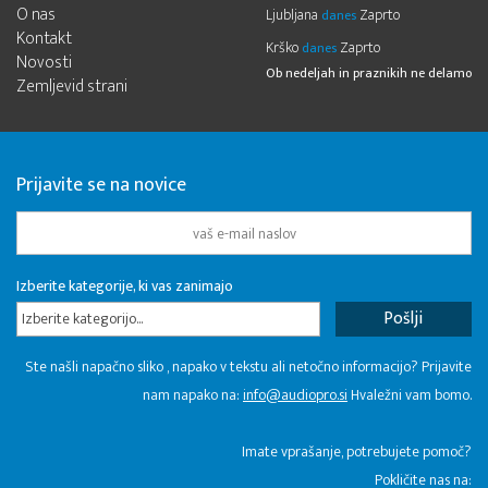
O nas
Ljubljana
Zaprto
danes
Kontakt
Krško
Zaprto
danes
Novosti
Ob nedeljah in praznikih ne delamo
Zemljevid strani
Prijavite se na novice
Izberite kategorije, ki vas zanimajo
Izberite kategorijo...
Ste našli napačno sliko , napako v tekstu ali netočno informacijo? Prijavite
nam napako na:
info@audiopro.si
Hvaležni vam bomo.
Imate vprašanje, potrebujete pomoč?
Pokličite nas na: