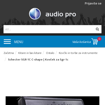
Prijavite se
0
MENU
Vaša košarica
Začetna
Kitare in bas kitare
Ostalo
Kovčki in torbe za instrumente
Schecter SGR-1C C-shape | Kovček za Sgr-1c