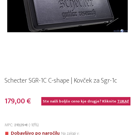
Schecter SGR-1C C-shape | Kovček za Sgr-1c
179,00 €
Ste našli boljšo ceno kje drugje? Kliknite
TUKAJ!
MPC:
218,29 €
(-18%)
Dobavljivo po naročilu
Na zalogi v: