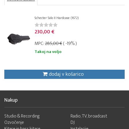
Schecter Solo II Hardcase (1672)
230,00 €
MPC:
285,00 €
( -19% )
Takoj na voljo
dodaj v košarico
Nakup
Studio & Recording
Radio, TV, broadcast
Ozvočenje
DJ
Kitare in bass kitare
Instalacije