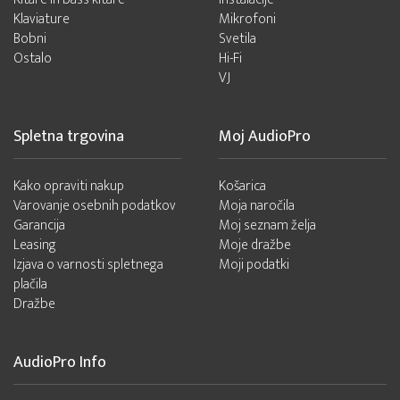
Klaviature
Mikrofoni
Bobni
Svetila
Ostalo
Hi-Fi
VJ
Spletna trgovina
Moj AudioPro
Kako opraviti nakup
Košarica
Varovanje osebnih podatkov
Moja naročila
Garancija
Moj seznam želja
Leasing
Moje dražbe
Izjava o varnosti spletnega
Moji podatki
plačila
Dražbe
AudioPro Info