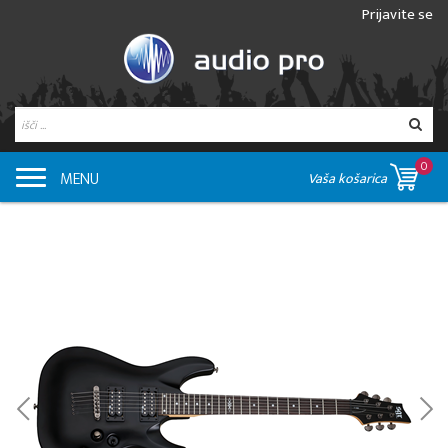
Prijavite se
0
MENU
Vaša košarica