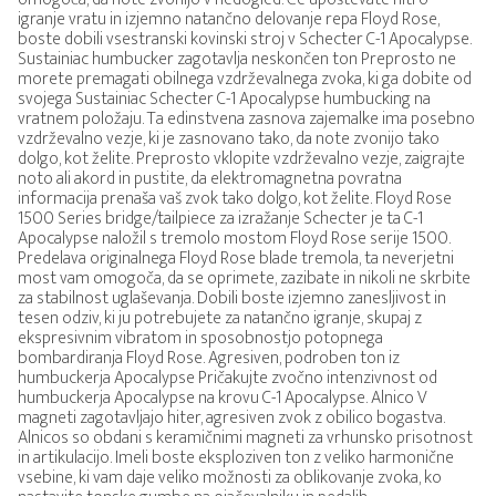
igranje vratu in izjemno natančno delovanje repa Floyd Rose,
boste dobili vsestranski kovinski stroj v Schecter C-1 Apocalypse.
Sustainiac humbucker zagotavlja neskončen ton Preprosto ne
morete premagati obilnega vzdrževalnega zvoka, ki ga dobite od
svojega Sustainiac Schecter C-1 Apocalypse humbucking na
vratnem položaju. Ta edinstvena zasnova zajemalke ima posebno
vzdrževalno vezje, ki je zasnovano tako, da note zvonijo tako
dolgo, kot želite. Preprosto vklopite vzdrževalno vezje, zaigrajte
noto ali akord in pustite, da elektromagnetna povratna
informacija prenaša vaš zvok tako dolgo, kot želite. Floyd Rose
1500 Series bridge/tailpiece za izražanje Schecter je ta C-1
Apocalypse naložil s tremolo mostom Floyd Rose serije 1500.
Predelava originalnega Floyd Rose blade tremola, ta neverjetni
most vam omogoča, da se oprimete, zazibate in nikoli ne skrbite
za stabilnost uglaševanja. Dobili boste izjemno zanesljivost in
tesen odziv, ki ju potrebujete za natančno igranje, skupaj z
ekspresivnim vibratom in sposobnostjo potopnega
bombardiranja Floyd Rose. Agresiven, podroben ton iz
humbuckerja Apocalypse Pričakujte zvočno intenzivnost od
humbuckerja Apocalypse na krovu C-1 Apocalypse. Alnico V
magneti zagotavljajo hiter, agresiven zvok z obilico bogastva.
Alnicos so obdani s keramičnimi magneti za vrhunsko prisotnost
in artikulacijo. Imeli boste eksploziven ton z veliko harmonične
vsebine, ki vam daje veliko možnosti za oblikovanje zvoka, ko