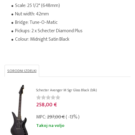
Scale: 25 1/2" (648mm)
Nut width: 42mm
Bridge: Tune-O-Matic
Pickups: 2 x Schecter Diamond Plus
Colour: Midnight Satin Black
SORODNI IZDELKI
Schecter Avenger M Sgr Gloss Black (blk)
258,00 €
MPC:
297,00 €
( -13% )
Takoj na voljo