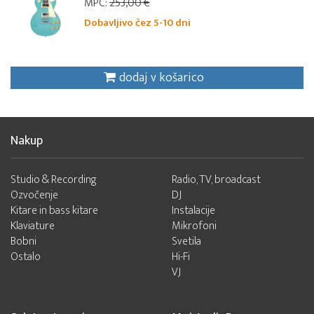
MPC:
253,00 €
Dobavljivo čez 5-10 dni
dodaj v košarico
Nakup
Studio & Recording
Radio, TV, broadcast
Ozvočenje
DJ
Kitare in bass kitare
Instalacije
Klaviature
Mikrofoni
Bobni
Svetila
Ostalo
Hi-Fi
VJ