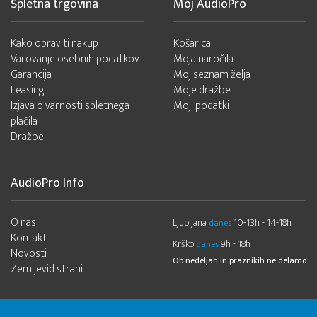
Spletna trgovina
Moj AudioPro
Kako opraviti nakup
Košarica
Varovanje osebnih podatkov
Moja naročila
Garancija
Moj seznam želja
Leasing
Moje dražbe
Izjava o varnosti spletnega
Moji podatki
plačila
Dražbe
AudioPro Info
O nas
Ljubljana
10-13h - 14-18h
danes
Kontakt
Krško
9h - 18h
danes
Novosti
Ob nedeljah in praznikih ne delamo
Zemljevid strani