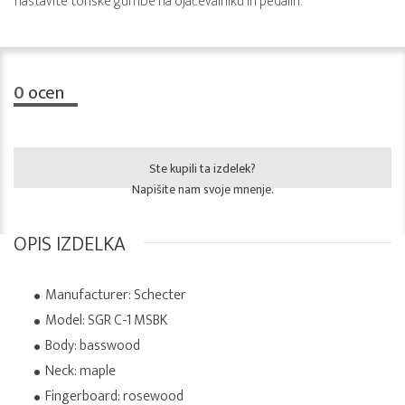
nastavite tonske gumbe na ojačevalniku in pedalih.
0
ocen
Ste kupili ta izdelek?
Napišite nam svoje mnenje.
OPIS IZDELKA
Manufacturer: Schecter
Model: SGR C-1 MSBK
Body: basswood
Neck: maple
Fingerboard: rosewood