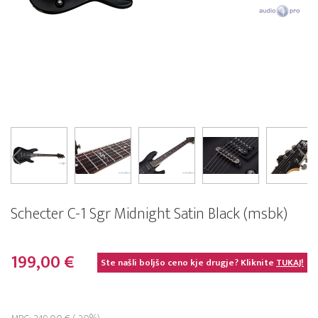
Schecter C-1 Sgr Midnight Satin Black (msbk)
199,00 €
Ste našli boljšo ceno kje drugje? Kliknite
TUKAJ!