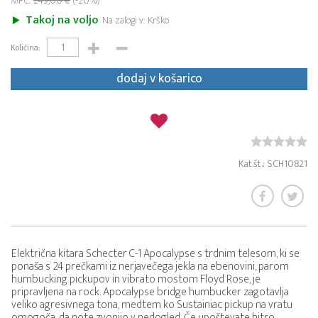
MPC:
249,00 €
(-20%)
Takoj na voljo
Na zalogi v: Krško
Količina:
dodaj v košarico
Kat.št.: SCH10821
Električna kitara Schecter C-1 Apocalypse s trdnim telesom, ki se
ponaša s 24 prečkami iz nerjavečega jekla na ebenovini, parom
humbucking pickupov in vibrato mostom Floyd Rose, je
pripravljena na rock. Apocalypse bridge humbucker zagotavlja
veliko agresivnega tona, medtem ko Sustainiac pickup na vratu
omogoča, da note zvonijo v nedogled. Če upoštevate hitro