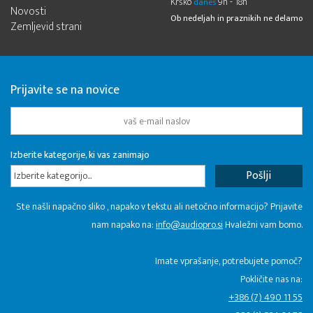
Krško
9h - 18h
danes
Novosti
Ob nedeljah in praznikih ne delamo
Zemljevid strani
Prijavite se na novice
Izberite kategorije, ki vas zanimajo
Izberite kategorijo...
Ste našli napačno sliko , napako v tekstu ali netočno informacijo? Prijavite
nam napako na:
info@audiopro.si
Hvaležni vam bomo.
Imate vprašanje, potrebujete pomoč?
Pokličite nas na:
+386 (7) 490 11 55