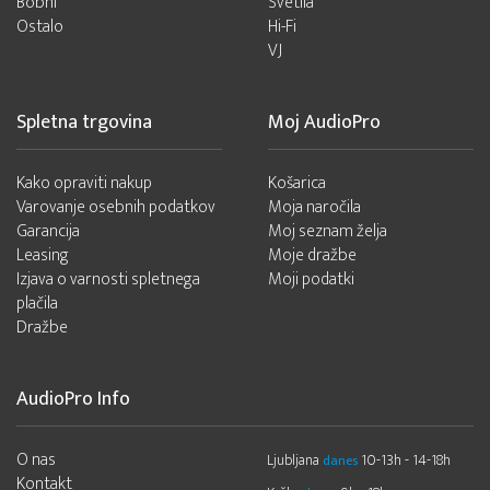
Bobni
Svetila
Ostalo
Hi-Fi
VJ
Spletna trgovina
Moj AudioPro
Kako opraviti nakup
Košarica
Varovanje osebnih podatkov
Moja naročila
Garancija
Moj seznam želja
Leasing
Moje dražbe
Izjava o varnosti spletnega
Moji podatki
plačila
Dražbe
AudioPro Info
O nas
Ljubljana
10-13h - 14-18h
danes
Kontakt