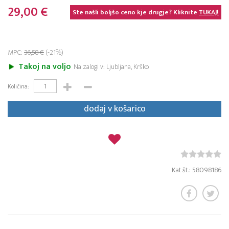
29,00 €
Ste našli boljšo ceno kje drugje? Kliknite
TUKAJ!
MPC:
36,58 €
(-21%)
Takoj na voljo
Na zalogi v: Ljubljana, Krško
Količina:
dodaj v košarico
Kat.št.: 58098186