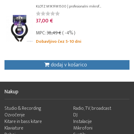
KLOTZ M1K1FM1500 | profesionalni mikrof...
37,00 €
MPC:
38,49 €
( -4% )
Dobavljivo čez 5-10 dni
dodaj v košarico
Nakup
Studio & Recording
Radio, TV, broadcast
Ozvočenje
DJ
Kitare in bass kitare
Instalacije
Klaviature
Mikrofoni