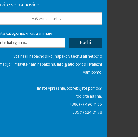
avite se na novice
ite kategorije, ki vas zanimajo
rite kategorijo...
Ste našli napačno sliko , napako v tekstu ali netočno
macijo? Prijavite nam napako na:
info@audiopro.si
Hvaležni
vam bomo.
Imate vprašanje, potrebujete pomoč?
Pokličite nas na:
+386 (7) 490 11 55
+386 (1) 524 01 78