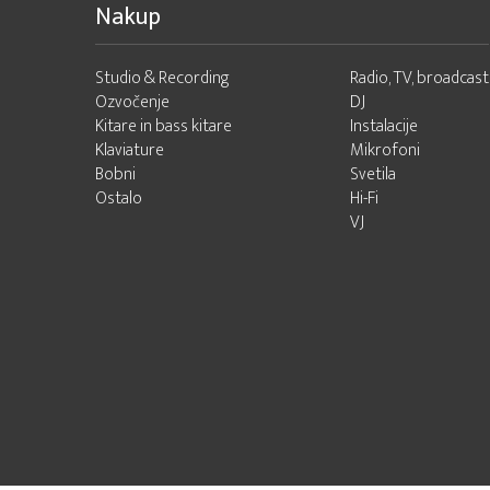
Nakup
Studio & Recording
Radio, TV, broadcast
Ozvočenje
DJ
Kitare in bass kitare
Instalacije
Klaviature
Mikrofoni
Bobni
Svetila
Ostalo
Hi-Fi
VJ