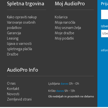
Spletna trgovina
Moj AudioPro
Prij
Kako opraviti nakup
Košarica
Varovanje osebnih
Moja naročila
Izber
podatkov
Moj seznam želja
Garancija
Moje dražbe
Izbe
Leasing
Moji podatki
Izjava o varnosti
spletnega plačila
infor
Dražbe
AudioPro Info
O nas
Ljubljana
0h - 0h
danes
Kontakt
Krško
9h - 13h
danes
Novosti
Ob nedeljah in praznikih ne delamo
Zemljevid strani