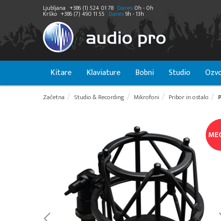
Ljubljana
+386 (1) 524 01 78
Danes
0h - 0h
Krško
+386 (7) 490 11 55
Danes
9h - 13h
Kitare
Klaviature
Bobni
Studio
Ozvo
Začetna
Studio & Recording
Mikrofoni
Pribor in ostalo
ME