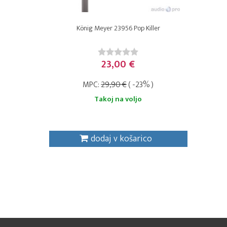
König Meyer 23956 Pop Killer
23,00 €
MPC:
29,90 €
( -23% )
Takoj na voljo
dodaj v košarico