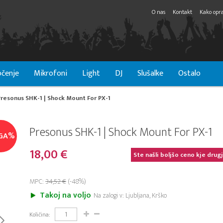
O nas
Kontakt
Kako opra
čenje
Mikrofoni
Light
DJ
Slušalke
Ostalo
Presonus SHK-1 | Shock Mount For PX-1
Presonus SHK-1 | Shock Mount For PX-1
GA%
18,00 €
Ste našli boljšo ceno kje drug
MPC:
34,52 €
(-48%)
Takoj na voljo
Na zalogi v: Ljubljana, Krško
Količina: