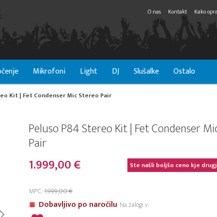
O nas
Kontakt
Kako opra
čenje
Mikrofoni
Light
DJ
Slušalke
Ostalo
eo Kit | Fet Condenser Mic Stereo Pair
Peluso P84 Stereo Kit | Fet Condenser Mi
Pair
1.999,00 €
Ste našli boljšo ceno kje drug
MPC:
1.999,00 €
Dobavljivo po naročilu
Na zalogi v: