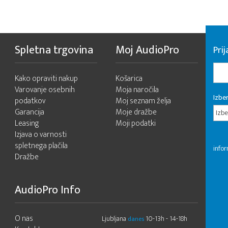
Spletna trgovina
Moj AudioPro
Prij
Kako opraviti nakup
Košarica
Varovanje osebnih
Moja naročila
Izber
podatkov
Moj seznam želja
Garancija
Moje dražbe
Izbe
Leasing
Moji podatki
Izjava o varnosti
spletnega plačila
infor
Dražbe
AudioPro Info
O nas
Ljubljana
10-13h - 14-18h
danes