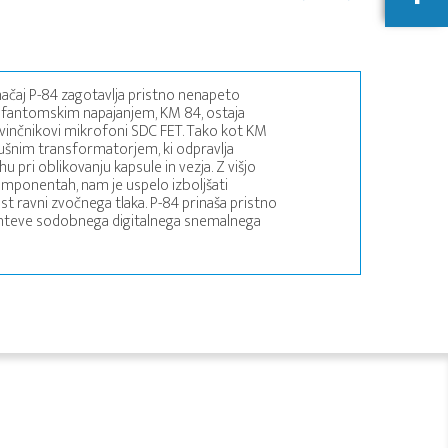
načaj P-84 zagotavlja pristno nenapeto
 s fantomskim napajanjem, KM 84, ostaja
svinčnikovi mikrofoni SDC FET. Tako kot KM
ušnim transformatorjem, ki odpravlja
 pri oblikovanju kapsule in vezja. Z višjo
 komponentah, nam je uspelo izboljšati
t ravni zvočnega tlaka. P-84 prinaša pristno
 zahteve sodobnega digitalnega snemalnega