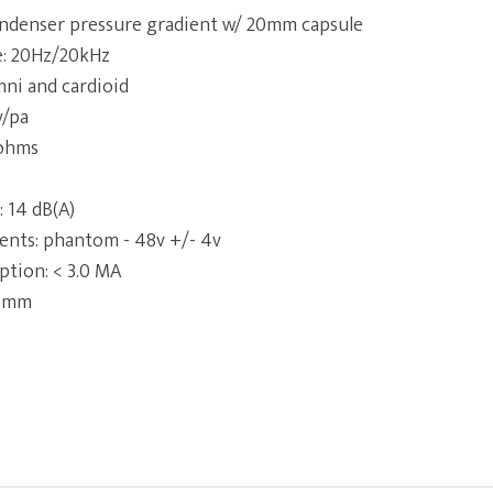
ondenser pressure gradient w/ 20mm capsule
: 20Hz/20kHz
mni and cardioid
v/pa
 ohms
: 14 dB(A)
nts: phantom - 48v +/- 4v
tion: < 3.0 MA
4 mm