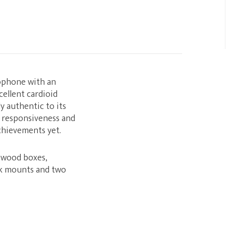
ophone with an
ellent cardioid
y authentic to its
 responsiveness and
achievements yet.
 wood boxes,
ck mounts and two