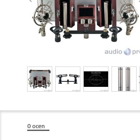
0
ocen