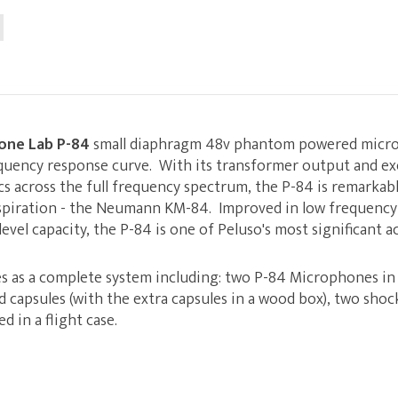
one Lab P-84
small diaphragm 48v phantom powered micr
equency response curve. With its transformer output and exc
cs across the full frequency spectrum, the P-84 is remarkabl
spiration - the Neumann KM-84. Improved in low frequency
evel capacity, the P-84 is one of Peluso's most significant 
 as a complete system including: two P-84 Microphones in
d capsules (with the extra capsules in a wood box), two sho
d in a flight case.