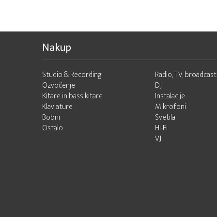
Nakup
Studio & Recording
Radio, TV, broadcast
Ozvočenje
DJ
Kitare in bass kitare
Instalacije
Klaviature
Mikrofoni
Bobni
Svetila
Ostalo
Hi-Fi
VJ