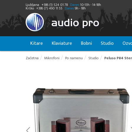
Ljubljana
+386 (1) 524 01 78
Danes
10-13h - 14-18h
Krško
+386 (7) 490 11 55
Danes
9h - 18h
Kitare
Klaviature
Bobni
Studio
Ozvo
Začetna
Mikrofoni
Po namenu
Studio
Peluso P84 Ster