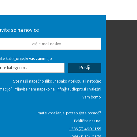
avite se na novice
ite kategorije, ki vas zanimajo
rite kategorijo...
Ste našli napačno sliko , napako v tekstu ali netočno
macijo? Prijavite nam napako na:
info@audiopro.si
Hvaležni
vam bomo.
Imate vprašanje, potrebujete pomoč?
Pokličite nas na:
+386 (7) 490 11 55
+386 (1) 524 01 78