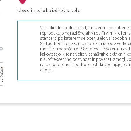
Obvesti me, ko bo izdelek na voljo
V studiu ali na odru topel, naraven in podroben z
reprodukcijo najrazličnejših virov. Prvi mikrofon
standard, po katerem se ocenjujejo vsi sodobni 
84 tudi P-84 dosega uravnotežen izhod z velikod
motnje in popačenje. P-84 je zvest svojemu navdihu
kakovostjo, ki je na voljo v današnjih električnih
nizkofrekvenčno odzivnost in povečati zmogljivos
naravno toplino in podrobnosti, ki izpolnjujejo
okolja.