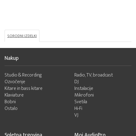
SORODNI IZDELKI
Nakup
Studio & Recording
Radio, TV, broadcast
Ozvočenje
DJ
Kitare in bass kitare
Instalacije
Klaviature
Mikrofoni
Bobni
Svetila
Ostalo
Hi-Fi
VJ
Spletna trgovina
Moj AudioPro