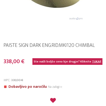
PAISTE SIGN DARK ENG.RID.MKI120 CHIMBAL
338,00 €
Ste našli boljšo ceno kje drugje? Kliknite
TUKAJ!
MPC:
338,00 €
Dobavljivo po naročilu
Na zalogi v: