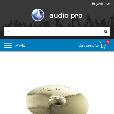
Prijavite se
0
MENU
Vaša košarica