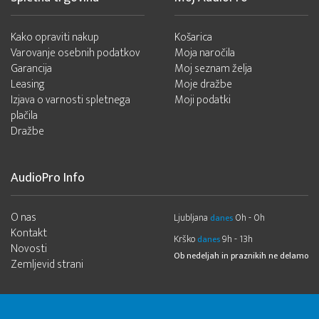
Kako opraviti nakup
Košarica
Varovanje osebnih podatkov
Moja naročila
Garancija
Moj seznam želja
Leasing
Moje dražbe
Izjava o varnosti spletnega
Moji podatki
plačila
Dražbe
AudioPro Info
O nas
Ljubljana
0h - 0h
danes
Kontakt
Krško
9h - 13h
danes
Novosti
Ob nedeljah in praznikih ne delamo
Zemljevid strani