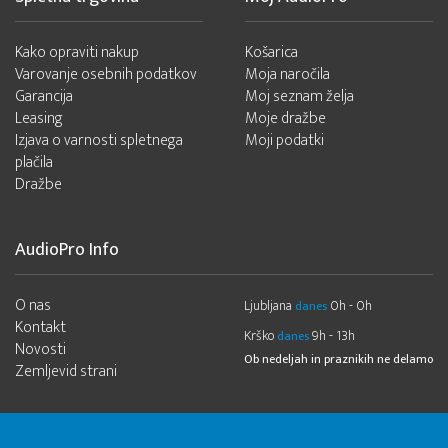
Kako opraviti nakup
Košarica
Varovanje osebnih podatkov
Moja naročila
Garancija
Moj seznam želja
Leasing
Moje dražbe
Izjava o varnosti spletnega
Moji podatki
plačila
Dražbe
AudioPro Info
O nas
Ljubljana
0h - 0h
danes
Kontakt
Krško
9h - 13h
danes
Novosti
Ob nedeljah in praznikih ne delamo
Zemljevid strani