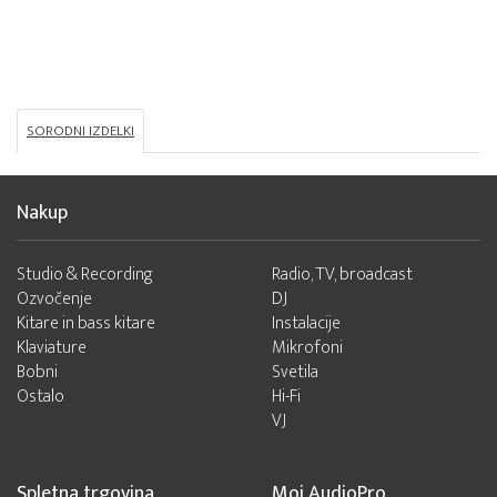
SORODNI IZDELKI
Nakup
Studio & Recording
Radio, TV, broadcast
Ozvočenje
DJ
Kitare in bass kitare
Instalacije
Klaviature
Mikrofoni
Bobni
Svetila
Ostalo
Hi-Fi
VJ
Spletna trgovina
Moj AudioPro