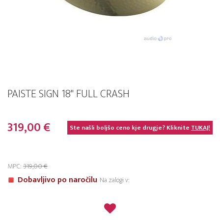
PAISTE SIGN 18" FULL CRASH
319,00 €
Ste našli boljšo ceno kje drugje? Kliknite
TUKAJ!
MPC:
319,00 €
Dobavljivo po naročilu
Na zalogi v: