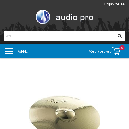
Prijavite se
0
MENU
Vaša košarica