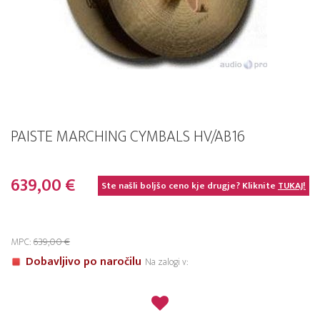
PAISTE MARCHING CYMBALS HV/AB16
639,00 €
Ste našli boljšo ceno kje drugje? Kliknite
TUKAJ!
MPC:
639,00 €
Dobavljivo po naročilu
Na zalogi v: