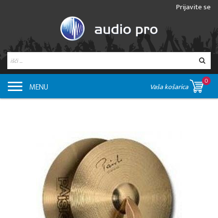
Prijavite se
0
MENU
Vaša košarica