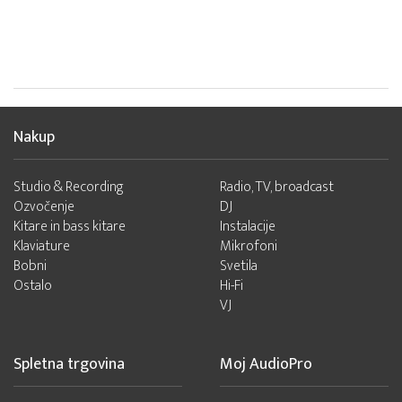
Nakup
Studio & Recording
Radio, TV, broadcast
Ozvočenje
DJ
Kitare in bass kitare
Instalacije
Klaviature
Mikrofoni
Bobni
Svetila
Ostalo
Hi-Fi
VJ
Spletna trgovina
Moj AudioPro