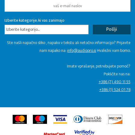
Izberite kategorije, ki vas zanimajo
Izberite kategorijo...
Ste našli napačno sliko , napako v tekstu ali netočno informacijo? Prijavite
nam napako na:
info@audiopro.si
Hvaležni vam bomo.
Imate vprašanje, potrebujete pomoč?
Pokličite nas na:
+386 (7) 490 11 55
+386 (1) 524 01 78