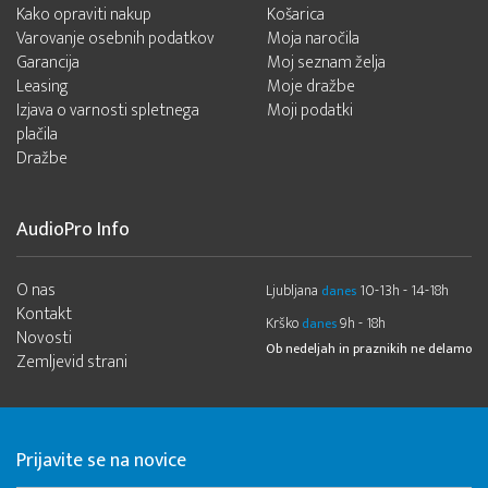
Kako opraviti nakup
Košarica
Varovanje osebnih podatkov
Moja naročila
Garancija
Moj seznam želja
Leasing
Moje dražbe
Izjava o varnosti spletnega
Moji podatki
plačila
Dražbe
AudioPro Info
O nas
Ljubljana
10-13h - 14-18h
danes
Kontakt
Krško
9h - 18h
danes
Novosti
Ob nedeljah in praznikih ne delamo
Zemljevid strani
Prijavite se na novice