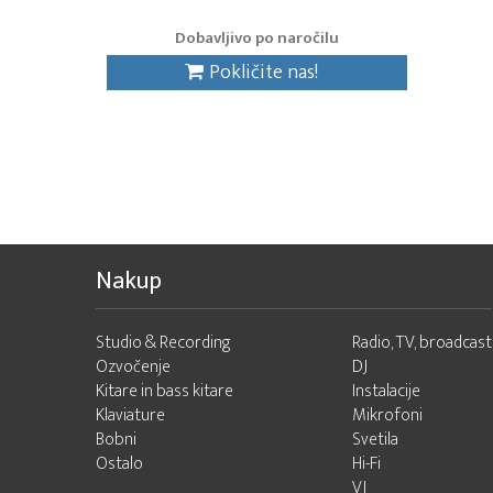
Dobavljivo po naročilu
Pokličite nas!
Nakup
Studio & Recording
Radio, TV, broadcast
Ozvočenje
DJ
Kitare in bass kitare
Instalacije
Klaviature
Mikrofoni
Bobni
Svetila
Ostalo
Hi-Fi
VJ