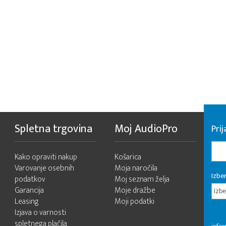
Spletna trgovina
Moj AudioPro
Prij
Kako opraviti nakup
Košarica
Varovanje osebnih
Moja naročila
Izber
podatkov
Moj seznam želja
Garancija
Moje dražbe
Izbe
Leasing
Moji podatki
Izjava o varnosti
spletnega plačila