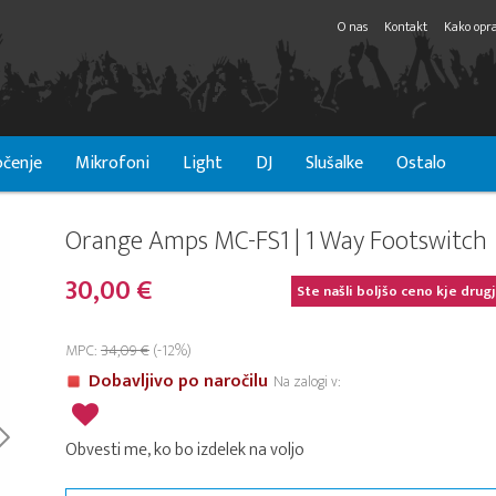
O nas
Kontakt
Kako opra
čenje
Mikrofoni
Light
DJ
Slušalke
Ostalo
Orange Amps MC-FS1 | 1 Way Footswitch
30,00 €
Ste našli boljšo ceno kje drug
MPC:
34,09 €
(-12%)
Dobavljivo po naročilu
Na zalogi v:
Obvesti me, ko bo izdelek na voljo