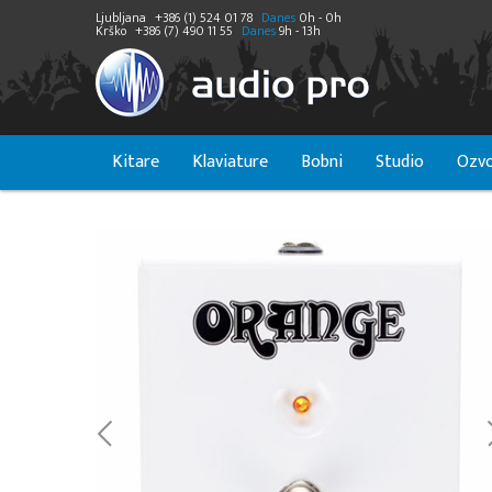
Ljubljana
+386 (1) 524 01 78
Danes
0h - 0h
Krško
+386 (7) 490 11 55
Danes
9h - 13h
Kitare
Klaviature
Bobni
Studio
Ozvo