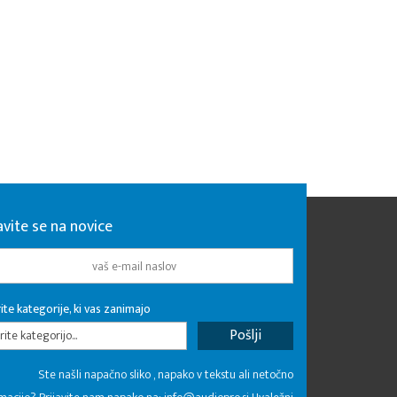
avite se na novice
ite kategorije, ki vas zanimajo
rite kategorijo...
Ste našli napačno sliko , napako v tekstu ali netočno