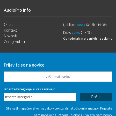
AudioPro Info
O nas
Ljubljana
10-13h - 14-18h
danes
Kontakt
Krško
9h - 18h
danes
Novosti
Ob nedeljah in praznikih ne delamo
Zemljevid strani
Prijavite se na novice
Izberite kategorije, ki vas zanimajo
Izberite kategorijo...
Ste našli napačno sliko , napako v tekstu ali netočno informacijo? Prijavite
nam napako na:
info@audiopro.si
Hvaležni vam bomo.