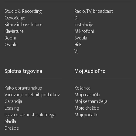
Studio & Recording
Radio, TV, broadcast
Ozvočenje
DJ
Kitare in bass kitare
Instalacije
Klaviature
Mikrofoni
Bobni
Svetila
Ostalo
Hi-Fi
VJ
Spletna trgovina
Moj AudioPro
Kako opraviti nakup
Košarica
Varovanje osebnih podatkov
Moja naročila
Garancija
Moj seznam želja
Leasing
Moje dražbe
Izjava o varnosti spletnega
Moji podatki
plačila
Dražbe