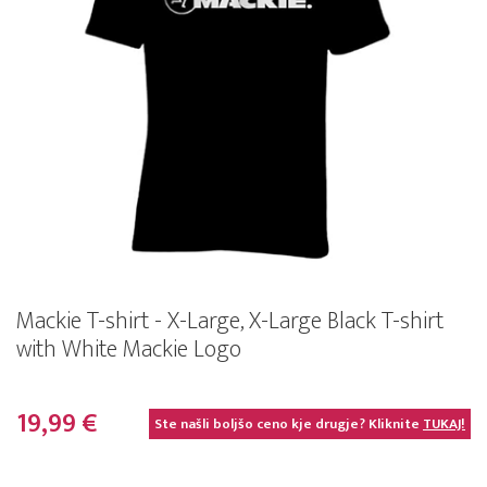
Mackie T-shirt - X-Large, X-Large Black T-shirt
with White Mackie Logo
19,99 €
Ste našli boljšo ceno kje drugje? Kliknite
TUKAJ!