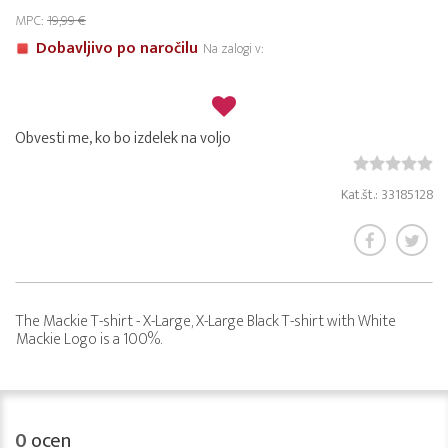
MPC:
19,99 €
Dobavljivo po naročilu
Na zalogi v:
Obvesti me, ko bo izdelek na voljo
Kat.št.: 33185128
The Mackie T-shirt - X-Large, X-Large Black T-shirt with White
Mackie Logo is a 100%.
0
ocen