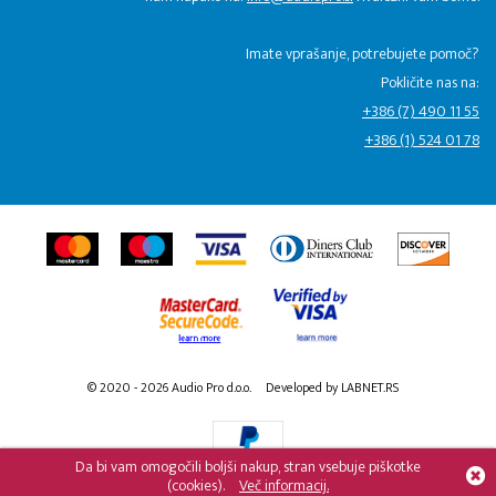
Imate vprašanje, potrebujete pomoč?
Pokličite nas na:
+386 (7) 490 11 55
+386 (1) 524 01 78
© 2020 - 2026 Audio Pro d.o.o.
Developed by LABNET.RS
Da bi vam omogočili boljši nakup, stran vsebuje piškotke
(cookies).
Več informacij.