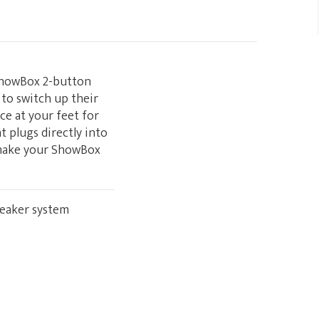
ShowBox 2-button
 to switch up their
ce at your feet for
t plugs directly into
 make your ShowBox
peaker system