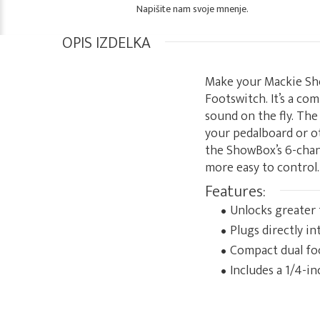
Napišite nam svoje mnenje.
OPIS IZDELKA
Make your Mackie Sh
Footswitch. It’s a co
sound on the fly. The
your pedalboard or ot
the ShowBox’s 6-cha
more easy to control.
Features:
Unlocks greater
Plugs directly i
Compact dual foo
Includes a 1/4-i