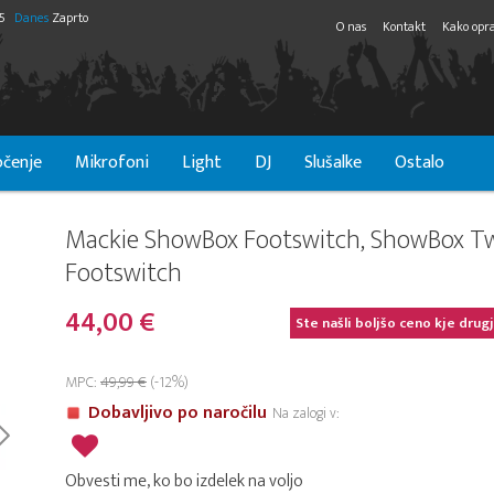
55
Danes
Zaprto
O nas
Kontakt
Kako opra
čenje
Mikrofoni
Light
DJ
Slušalke
Ostalo
Mackie ShowBox Footswitch, ShowBox T
Footswitch
44,00 €
Ste našli boljšo ceno kje drug
MPC:
49,99 €
(-12%)
Dobavljivo po naročilu
Na zalogi v:
Obvesti me, ko bo izdelek na voljo