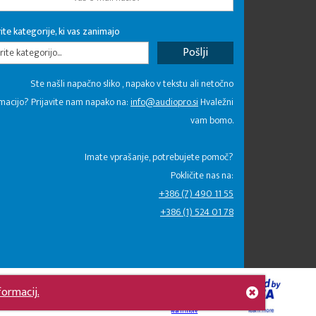
ite kategorije, ki vas zanimajo
rite kategorijo...
Ste našli napačno sliko , napako v tekstu ali netočno
macijo? Prijavite nam napako na:
info@audiopro.si
Hvaležni
vam bomo.
Imate vprašanje, potrebujete pomoč?
Pokličite nas na:
+386 (7) 490 11 55
+386 (1) 524 01 78
formacij.