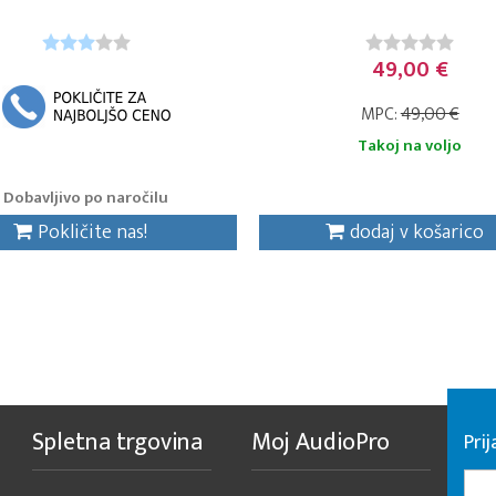
49,00 €
MPC:
49,00 €
Takoj na voljo
Dobavljivo po naročilu
Pokličite nas!
dodaj v košarico
Spletna trgovina
Moj AudioPro
Prij