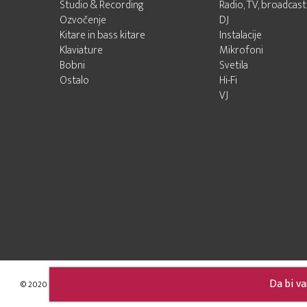
Studio & Recording
Radio, TV, broadcast
Ozvočenje
DJ
Kitare in bass kitare
Instalacije
Klaviature
Mikrofoni
Bobni
Svetila
Ostalo
Hi-Fi
VJ
Da bi va
© 2020 - 2026 Audio Pro d.o.o.
Developed by LABNET.RS