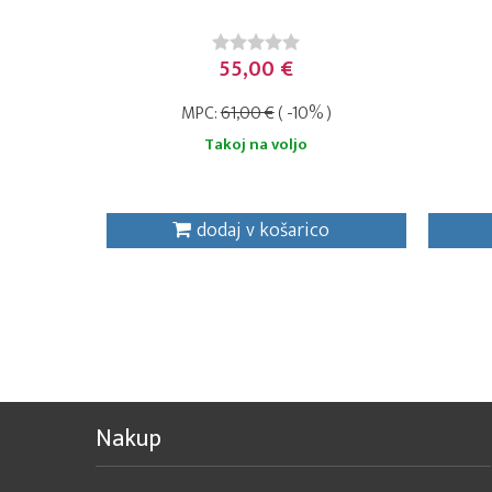
55,00 €
MPC:
61,00 €
( -10% )
Takoj na voljo
dodaj v košarico
Nakup