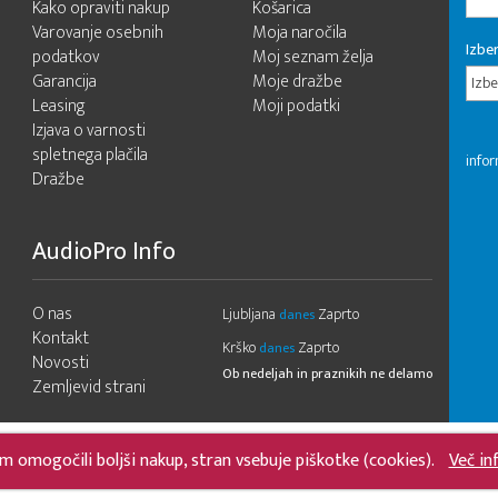
Kako opraviti nakup
Košarica
Varovanje osebnih
Moja naročila
Izber
podatkov
Moj seznam želja
Garancija
Moje dražbe
Izbe
Leasing
Moji podatki
Izjava o varnosti
spletnega plačila
infor
Dražbe
AudioPro Info
O nas
Ljubljana
Zaprto
danes
Kontakt
Krško
Zaprto
danes
Novosti
Ob nedeljah in praznikih ne delamo
Zemljevid strani
m omogočili boljši nakup, stran vsebuje piškotke (cookies).
Več in