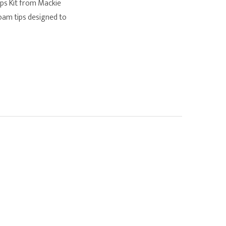
ips Kit from Mackie
foam tips designed to