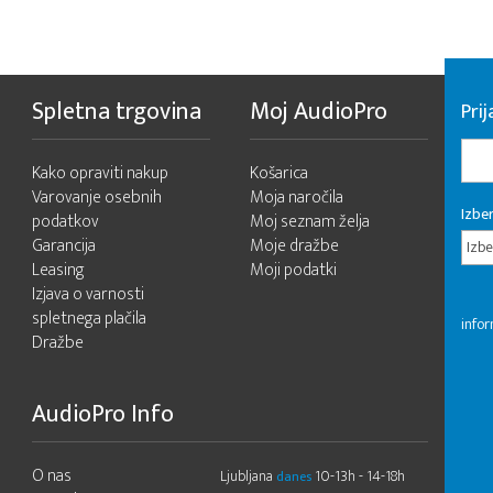
Spletna trgovina
Moj AudioPro
Prij
Kako opraviti nakup
Košarica
Varovanje osebnih
Moja naročila
Izber
podatkov
Moj seznam želja
Garancija
Moje dražbe
Izbe
Leasing
Moji podatki
Izjava o varnosti
spletnega plačila
infor
Dražbe
AudioPro Info
O nas
Ljubljana
10-13h - 14-18h
danes