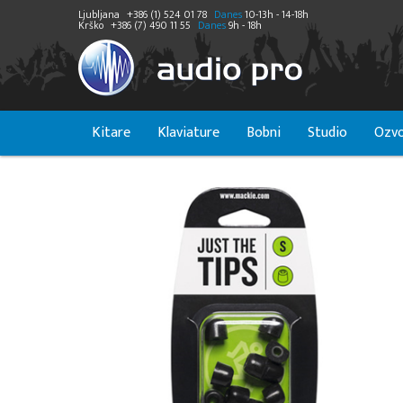
Ljubljana
+386 (1) 524 01 78
Danes
10-13h - 14-18h
Krško
+386 (7) 490 11 55
Danes
9h - 18h
Kitare
Klaviature
Bobni
Studio
Ozvo