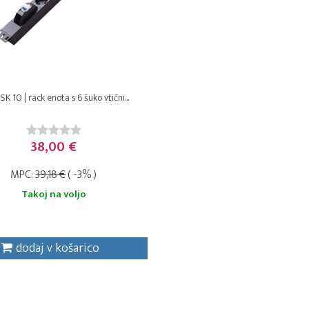
K 10 | rack enota s 6 šuko vtični...
38,00 €
MPC:
39,18 €
( -3% )
Takoj na voljo
dodaj v košarico