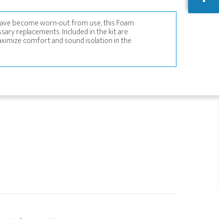
s have become worn-out from use, this Foam
sary replacements. Included in the kit are
maximize comfort and sound isolation in the