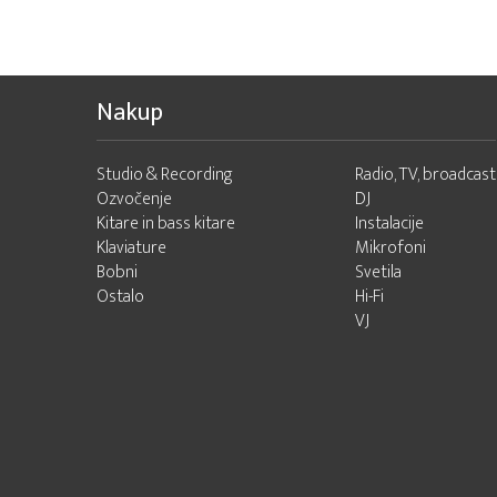
Nakup
Studio & Recording
Radio, TV, broadcast
Ozvočenje
DJ
Kitare in bass kitare
Instalacije
Klaviature
Mikrofoni
Bobni
Svetila
Ostalo
Hi-Fi
VJ