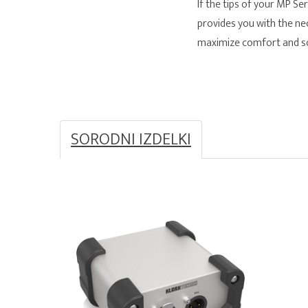
If the tips of your MP S
provides you with the nec
maximize comfort and sou
SORODNI IZDELKI