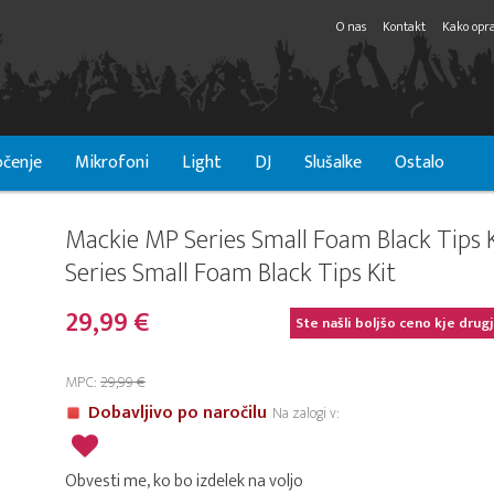
O nas
Kontakt
Kako opra
čenje
Mikrofoni
Light
DJ
Slušalke
Ostalo
Mackie MP Series Small Foam Black Tips 
Series Small Foam Black Tips Kit
29,99 €
Ste našli boljšo ceno kje drug
MPC:
29,99 €
Dobavljivo po naročilu
Na zalogi v:
Obvesti me, ko bo izdelek na voljo