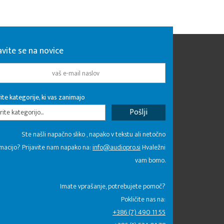
avite se na novice
ite kategorije, ki vas zanimajo
rite kategorijo...
Ste našli napačno sliko , napako v tekstu ali netočno
macijo? Prijavite nam napako na:
info@audiopro.si
Hvaležni
vam bomo.
Imate vprašanje, potrebujete pomoč?
Pokličite nas na:
+386 (7) 490 11 55