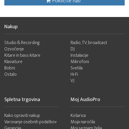
Pokličite nas!
Nakup
Studio & Recording
Radio, TV, broadcast
Ozvočenje
DJ
Kitare in bass kitare
Instalacije
Klaviature
Mikrofoni
Bobni
Svetila
Ostalo
Hi-Fi
VJ
Spletna trgovina
Moj AudioPro
Kako opraviti nakup
Košarica
Varovanje osebnih podatkov
Moja naročila
Garancija
Moj seznam želja