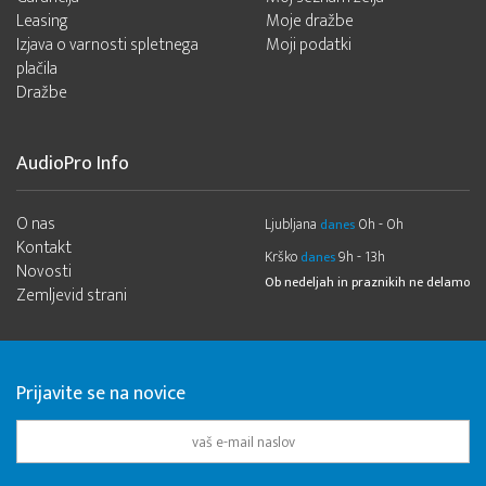
Leasing
Moje dražbe
Izjava o varnosti spletnega
Moji podatki
plačila
Dražbe
AudioPro Info
O nas
Ljubljana
0h - 0h
danes
Kontakt
Krško
9h - 13h
danes
Novosti
Ob nedeljah in praznikih ne delamo
Zemljevid strani
Prijavite se na novice