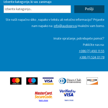
Izberite kategorije, ki vas zanimajo
Izberite kategorijo...
Ste našli napačno sliko , napako v tekstu ali netočno informacijo? Prijavite
nam napako na:
info@audiopro.si
Hvaležni vam bomo.
Imate vprašanje, potrebujete pomoč?
Pokličite nas na:
+386 (7) 490 11 55
+386 (1) 524 01 78