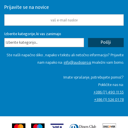
Prijavite se na novice
Izberite kategorije, ki vas zanimajo
Izberite kategorijo...
Ste našli napačno sliko , napako v tekstu ali netočno informacijo? Prijavite
nam napako na:
info@audiopro.si
Hvaležni vam bomo.
Imate vprašanje, potrebujete pomoč?
Pokličite nas na:
+386 (7) 490 11 55
+386 (1) 524 01 78