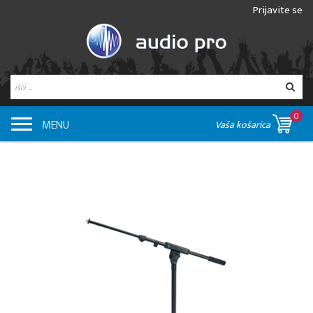
Prijavite se
0
MENU
Vaša košarica