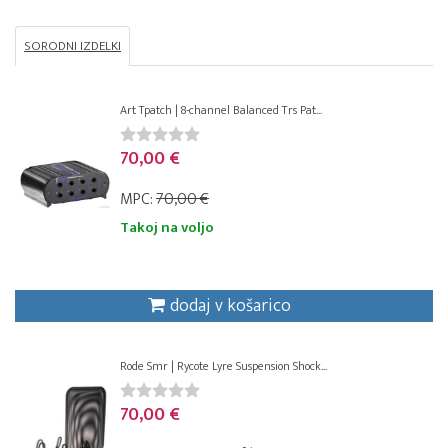
SORODNI IZDELKI
Art Tpatch | 8-channel Balanced Trs Pat...
70,00 €
MPC:
70,00 €
Takoj na voljo
dodaj v košarico
Rode Smr | Rycote Lyre Suspension Shock...
70,00 €