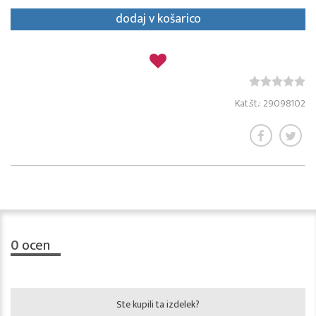
dodaj v košarico
Kat.št.: 29098102
0
ocen
Ste kupili ta izdelek?