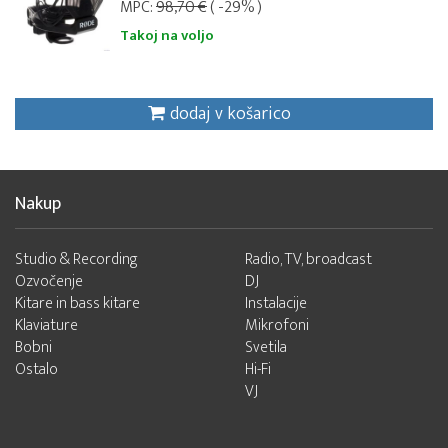
MPC:
98,70 €
( -29% )
Takoj na voljo
dodaj v košarico
Nakup
Studio & Recording
Radio, TV, broadcast
Ozvočenje
DJ
Kitare in bass kitare
Instalacije
Klaviature
Mikrofoni
Bobni
Svetila
Ostalo
Hi-Fi
VJ