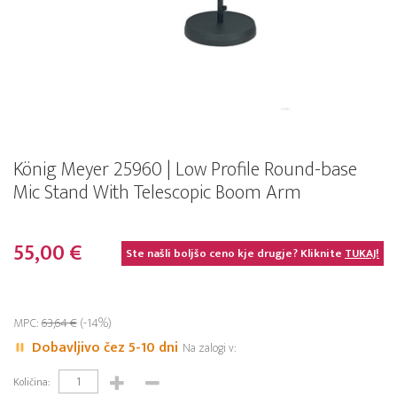
König Meyer 25960 | Low Profile Round-base
Mic Stand With Telescopic Boom Arm
55,00 €
Ste našli boljšo ceno kje drugje? Kliknite
TUKAJ!
MPC:
63,64 €
(-14%)
Dobavljivo čez 5-10 dni
Na zalogi v:
Količina: