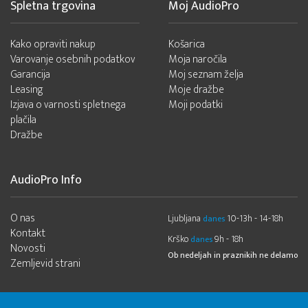
Spletna trgovina
Moj AudioPro
Kako opraviti nakup
Košarica
Varovanje osebnih podatkov
Moja naročila
Garancija
Moj seznam želja
Leasing
Moje dražbe
Izjava o varnosti spletnega
Moji podatki
plačila
Dražbe
AudioPro Info
O nas
Ljubljana
10-13h - 14-18h
danes
Kontakt
Krško
9h - 18h
danes
Novosti
Ob nedeljah in praznikih ne delamo
Zemljevid strani