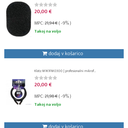
20,00 €
MPC:
21,94 €
( -9% )
Takoj na voljo
dodaj v košarico
Klotz M1K1FM0300 | profesionalni mikrof...
20,00 €
MPC:
21,98 €
( -9% )
Takoj na voljo
dodaj v košarico