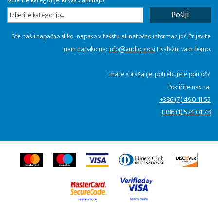
Izberite kategorije, ki vas zanimajo
Izberite kategorijo...
Ste našli napačno sliko , napako v tekstu ali netočno informacijo? Prijavite
nam napako na:
info@audiopro.si
Hvaležni vam bomo.
Imate vprašanje, potrebujete pomoč?
Pokličite nas na:
+386 (7) 490 11 55
+386 (1) 524 01 78