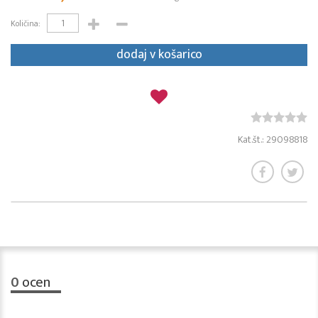
Količina:
dodaj v košarico
Kat.št.: 29098818
0
ocen