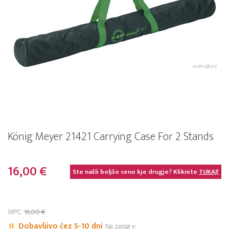
König Meyer 21421 Carrying Case For 2 Stands
16,00 €
Ste našli boljšo ceno kje drugje? Kliknite
TUKAJ!
MPC:
16,00 €
Dobavljivo čez 5-10 dni
Na zalogi v: