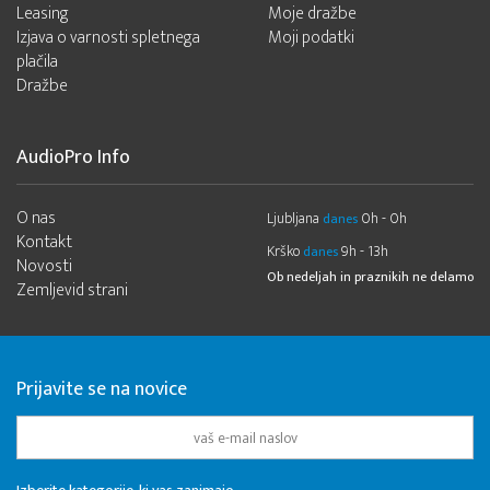
Leasing
Moje dražbe
Izjava o varnosti spletnega
Moji podatki
plačila
Dražbe
AudioPro Info
O nas
Ljubljana
0h - 0h
danes
Kontakt
Krško
9h - 13h
danes
Novosti
Ob nedeljah in praznikih ne delamo
Zemljevid strani
Prijavite se na novice