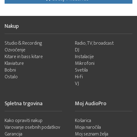
Nakup
Studio & Recording
Radio, TV, broadcast
Ozvočenje
DJ
Kitare in bass kitare
Instalacije
Klaviature
Mikrofoni
Bobni
Svetila
Ostalo
Hi-Fi
VJ
Spletna trgovina
Moj AudioPro
Kako opraviti nakup
Košarica
Varovanje osebnih podatkov
Moja naročila
Garancija
Moj seznam želja