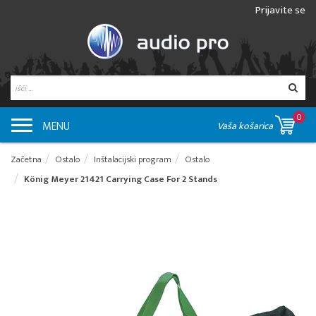
Prijavite se
0
MENU
Vaša košarica
Začetna
Ostalo
Inštalacijski program
Ostalo
König Meyer 21421 Carrying Case For 2 Stands