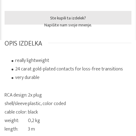
Ste kupili ta izdelek?
Napišite nam svoje mnenje.
OPIS IZDELKA
really lightweight
24 carat gold-plated contacts for loss-free transitions
very durable
RCA design:
2x plug
shell/sleeve:
plastic, color coded
cable color:
black
weight:
0,2 kg
length:
3 m