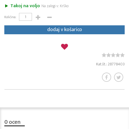
Takoj na voljo
Na zalogi v: Krško
Količina:
dodaj v košarico
Kat.št.: 28778403
0
ocen