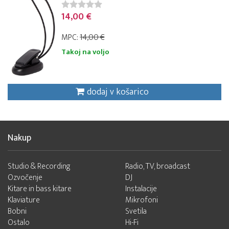
14,00 €
MPC:
14,00 €
Takoj na voljo
dodaj v košarico
Nakup
Studio & Recording
Radio, TV, broadcast
Ozvočenje
DJ
Kitare in bass kitare
Instalacije
Klaviature
Mikrofoni
Bobni
Svetila
Ostalo
Hi-Fi