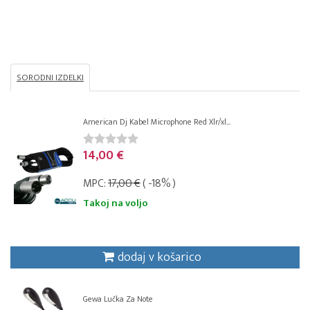
SORODNI IZDELKI
American Dj Kabel Microphone Red Xlr/xl...
14,00 €
MPC:
17,00 €
( -18% )
Takoj na voljo
dodaj v košarico
Gewa Lučka Za Note