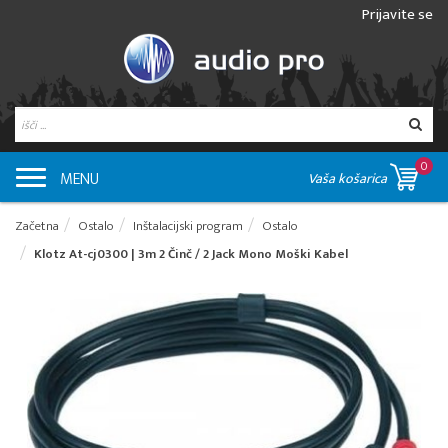
Prijavite se
0
MENU
Vaša košarica
Začetna
Ostalo
Inštalacijski program
Ostalo
Klotz At-cj0300 | 3m 2 Činč / 2 Jack Mono Moški Kabel