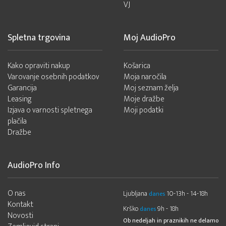
VJ
Spletna trgovina
Moj AudioPro
Kako opraviti nakup
Košarica
Varovanje osebnih podatkov
Moja naročila
Garancija
Moj seznam želja
Leasing
Moje dražbe
Izjava o varnosti spletnega
Moji podatki
plačila
Dražbe
AudioPro Info
O nas
Ljubljana
10-13h - 14-18h
danes
Kontakt
Krško
9h - 18h
danes
Novosti
Ob nedeljah in praznikih ne delamo