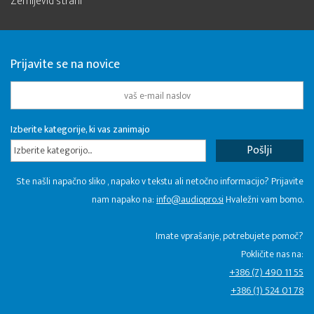
Zemljevid strani
Prijavite se na novice
Izberite kategorije, ki vas zanimajo
Izberite kategorijo...
Ste našli napačno sliko , napako v tekstu ali netočno informacijo? Prijavite
nam napako na:
info@audiopro.si
Hvaležni vam bomo.
Imate vprašanje, potrebujete pomoč?
Pokličite nas na:
+386 (7) 490 11 55
+386 (1) 524 01 78