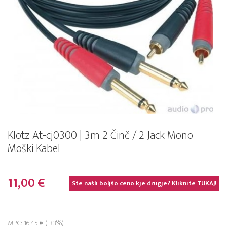
Klotz At-cj0300 | 3m 2 Činč / 2 Jack Mono
Moški Kabel
11,00 €
Ste našli boljšo ceno kje drugje? Kliknite
TUKAJ!
MPC:
16,45 €
(-33%)