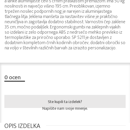
a lahke aluminijaste cevi s črnim praškastim premazom. Ima 50 kg
nosilnosti in največjo višino 195 cm. Preoblikovan, izjemno
trpežen nosilec podpornih nog je narejen iz aluminijastega
tlačnega litja. Jeklena manšeta za nastavitev višine je praktično
neuničljiva in zagotavlja dodatno stabilnost. Varnostni čep zaklene
35 cm, močno podaljšek. Ergonomski gumbi na zaklepnih vijakih
so izdelani iz zelo odpornega ABS z nedrsečo mehko prevleko iz
termoplastike za priročno uporabo. SP 5211 je dostavljen z
dodatnim kompletom črnih kodirnih obročev; dodatni obročki so
na voljo v številnih različnih barvah za izrazito personalizacijo.
0
ocen
Ste kupili ta izdelek?
Napišite nam svoje mnenje.
OPIS IZDELKA