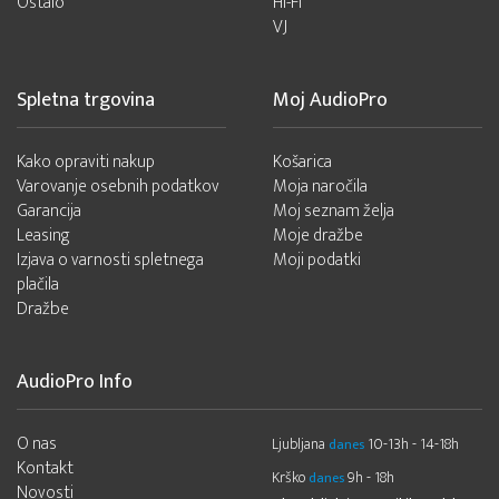
Ostalo
Hi-Fi
VJ
Spletna trgovina
Moj AudioPro
Kako opraviti nakup
Košarica
Varovanje osebnih podatkov
Moja naročila
Garancija
Moj seznam želja
Leasing
Moje dražbe
Izjava o varnosti spletnega
Moji podatki
plačila
Dražbe
AudioPro Info
O nas
Ljubljana
10-13h - 14-18h
danes
Kontakt
Krško
9h - 18h
danes
Novosti