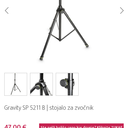
Gravity SP 5211 B | stojalo za zvočnik
47,00 €
Ste našli boljšo ceno kje drugje? Kliknite
TUKAJ!