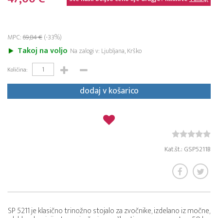
MPC:
69,84 €
(-33%)
Takoj na voljo
Na zalogi v: Ljubljana, Krško
Količina:
dodaj v košarico
Kat.št.: GSP5211B
SP 5211 je klasično trinožno stojalo za zvočnike, izdelano iz močne,