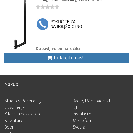
Dobavljivo po naročilu
Pokličite nas!
Nakup
Studio & Recording
Radio, TV, broadcast
Ozvočenje
DJ
Kitare in bass kitare
Instalacije
Klaviature
Mikrofoni
Bobni
Svetila