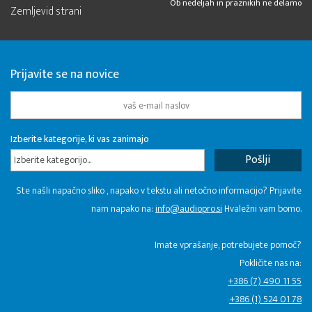
Ob nedeljah in praznikih ne delamo
Zemljevid strani
Prijavite se na novice
Izberite kategorije, ki vas zanimajo
Izberite kategorijo...
Ste našli napačno sliko , napako v tekstu ali netočno informacijo? Prijavite
nam napako na:
info@audiopro.si
Hvaležni vam bomo.
Imate vprašanje, potrebujete pomoč?
Pokličite nas na:
+386 (7) 490 11 55
+386 (1) 524 01 78