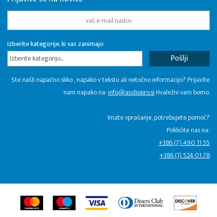
Izberite kategorije, ki vas zanimajo
Izberite kategorijo...
Ste našli napačno sliko , napako v tekstu ali netočno informacijo? Prijavite
nam napako na:
info@audiopro.si
Hvaležni vam bomo.
Imate vprašanje, potrebujete pomoč?
Pokličite nas na:
+386 (7) 490 11 55
+386 (1) 524 01 78