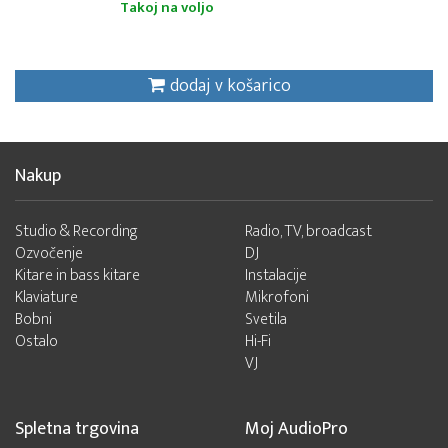
Takoj na voljo
dodaj v košarico
Nakup
Studio & Recording
Radio, TV, broadcast
Ozvočenje
DJ
Kitare in bass kitare
Instalacije
Klaviature
Mikrofoni
Bobni
Svetila
Ostalo
Hi-Fi
VJ
Spletna trgovina
Moj AudioPro