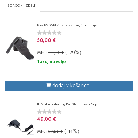
SORODNI IZDELKI
Boss BSL25BLK | Kitarski pas, črno usnje
50,00 €
MPC:
70,00 €
( -29% )
Takoj na voljo
dodaj v košarico
Ik Multimedia Irig Psu 9175 | Power Sup...
49,00 €
MPC:
57,00 €
( -14% )