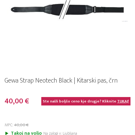
Gewa Strap Neotech Black | Kitarski pas, črn
40,00 €
Ste našli boljšo ceno kje drugje? Kliknite
TUKAJ!
MPC:
40,00 €
Takoj na voljo
Na zalogi v: Ljubljana