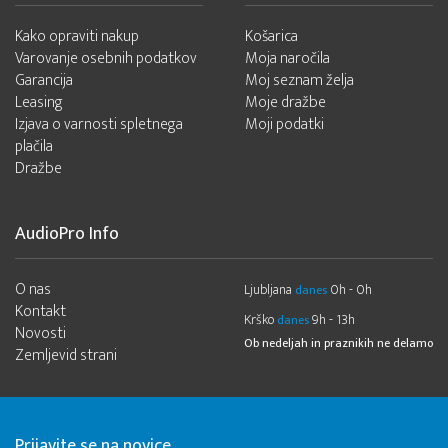
Kako opraviti nakup
Košarica
Varovanje osebnih podatkov
Moja naročila
Garancija
Moj seznam želja
Leasing
Moje dražbe
Izjava o varnosti spletnega
Moji podatki
plačila
Dražbe
AudioPro Info
O nas
Ljubljana
0h - 0h
danes
Kontakt
Krško
9h - 13h
danes
Novosti
Ob nedeljah in praznikih ne delamo
Zemljevid strani
Prijavite se na novice