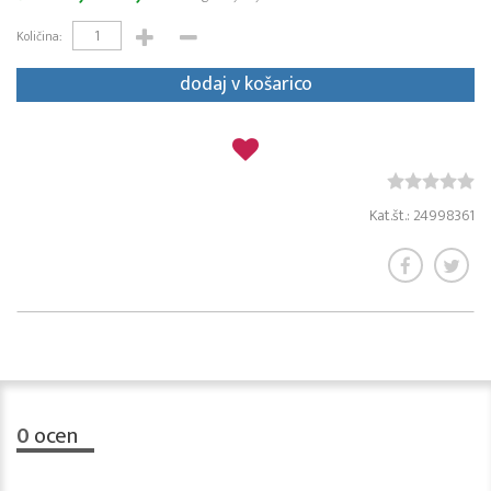
Količina:
dodaj v košarico
Kat.št.: 24998361
0
ocen