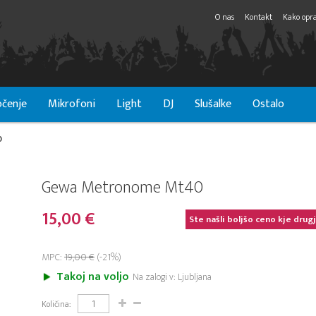
O nas
Kontakt
Kako opra
čenje
Mikrofoni
Light
DJ
Slušalke
Ostalo
0
Gewa Metronome Mt40
15,00 €
Ste našli boljšo ceno kje drug
MPC:
19,00 €
(-21%)
Takoj na voljo
Na zalogi v: Ljubljana
Količina: