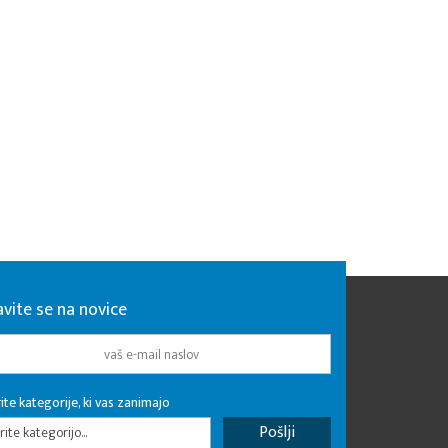
avite se na novice
ite kategorije, ki vas zanimajo
rite kategorijo...