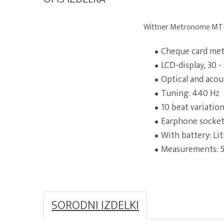
Wittner Metronome MT
Cheque card me
LCD-display, 30 -
Optical and acous
Tuning: 440 Hz
10 beat variatio
Earphone socke
With battery: Li
Measurements: 5
SORODNI IZDELKI