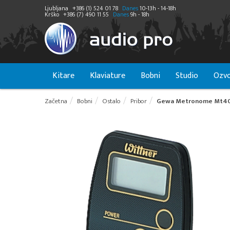
Ljubljana
+386 (1) 524 01 78
Danes
10-13h - 14-18h
Krško
+386 (7) 490 11 55
Danes
9h - 18h
Kitare
Klaviature
Bobni
Studio
Ozvo
Začetna
Bobni
Ostalo
Pribor
Gewa Metronome Mt4