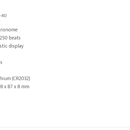
-40
tronome
 250 beats
tic display
ns
t
thium (CR2032)
8 x 87 x 8 mm