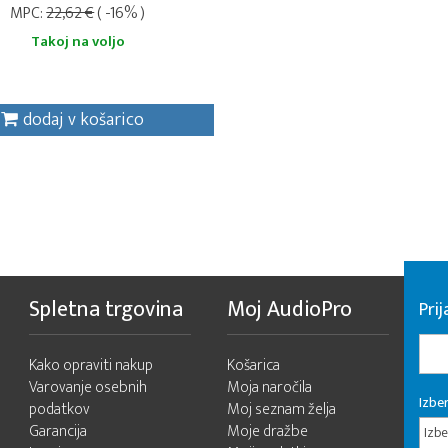
MPC:
22,62 €
( -16% )
Takoj na voljo
dodaj v košarico
Spletna trgovina
Moj AudioPro
Prij
Kako opraviti nakup
Košarica
Varovanje osebnih
Moja naročila
Izber
podatkov
Moj seznam želja
Garancija
Moje dražbe
Izbe