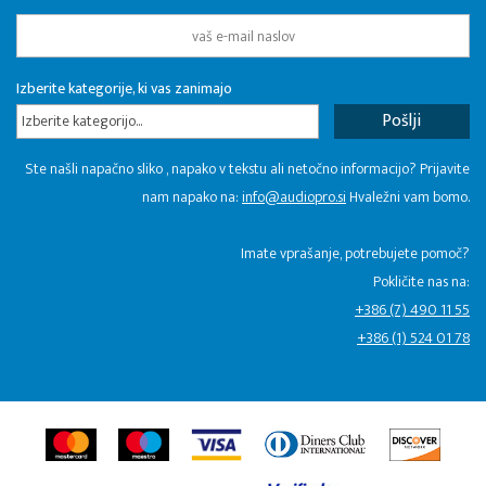
Izberite kategorije, ki vas zanimajo
Izberite kategorijo...
Ste našli napačno sliko , napako v tekstu ali netočno informacijo? Prijavite
nam napako na:
info@audiopro.si
Hvaležni vam bomo.
Imate vprašanje, potrebujete pomoč?
Pokličite nas na:
+386 (7) 490 11 55
+386 (1) 524 01 78