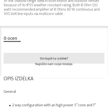
of the Shadow range. Ideal in both indoor and outdoor venues
because of its IP55 weather resistant rating. Both 8 Ohm 120
watt recommended amplifier at 8 Ohms 60 W continuous and
100 Volt line inputs via multicore cable.
0
ocen
Ste kupili ta izdelek?
Napišite nam svoje mnenje.
OPIS IZDELKA
General
2 way configuration with an high power 5” cone and 1”