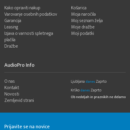
Kako opraviti nakup
Košarica
Varovanje osebnih podatkov
Moja naročila
Garancija
Moj seznam želja
Leasing
Moje dražbe
Izjava o varnosti spletnega
Moji podatki
plačila
Dražbe
AudioPro Info
O nas
Ljubljana
Zaprto
danes
Kontakt
Krško
Zaprto
danes
Novosti
Ob nedeljah in praznikih ne delamo
Zemljevid strani
Prijavite se na novice