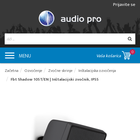
Prijavite se
0
MENU
Vaša košarica
Začetna
Ozvočenje
Zvočne skrinje
Inštalacijska ozvočenja
Fbt Shadow 105T/EN | Inštalacijski zvočnik, IP55