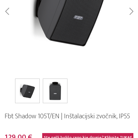
Fbt Shadow 105T/EN | Inštalacijski zvočnik, IP55
129,00 €
Ste našli boljšo ceno kje drugje? Kliknite
TUKAJ!