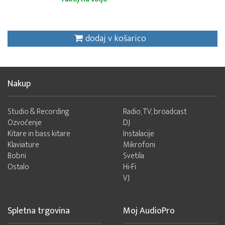
dodaj v košarico
Nakup
Studio & Recording
Radio, TV, broadcast
Ozvočenje
DJ
Kitare in bass kitare
Instalacije
Klaviature
Mikrofoni
Bobni
Svetila
Ostalo
Hi-Fi
VJ
Spletna trgovina
Moj AudioPro