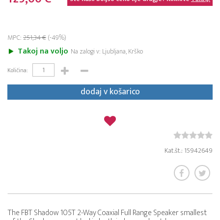
MPC:
251,34 €
(-49%)
Takoj na voljo
Na zalogi v: Ljubljana, Krško
Količina:
dodaj v košarico
Kat.št.: 15942649
The FBT Shadow 105T 2-Way Coaxial Full Range Speaker smallest