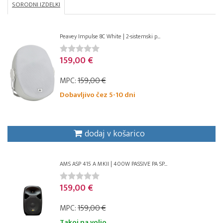
SORODNI IZDELKI
Peavey Impulse 8C White | 2-sistemski p...
159,00 €
MPC:
159,00 €
Dobavljivo čez 5-10 dni
dodaj v košarico
AMS ASP 415 A MKII | 400W PASSIVE PA SP...
159,00 €
MPC:
159,00 €
Takoj na voljo