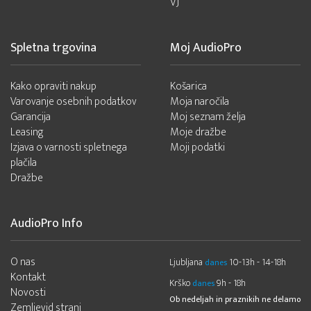
VJ
Spletna trgovina
Moj AudioPro
Kako opraviti nakup
Košarica
Varovanje osebnih podatkov
Moja naročila
Garancija
Moj seznam želja
Leasing
Moje dražbe
Izjava o varnosti spletnega
Moji podatki
plačila
Dražbe
AudioPro Info
O nas
Ljubljana
10-13h - 14-18h
danes
Kontakt
Krško
9h - 18h
danes
Novosti
Ob nedeljah in praznikih ne delamo
Zemljevid strani