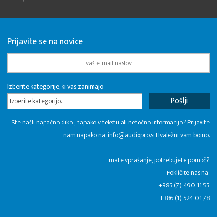
Prijavite se na novice
Izberite kategorije, ki vas zanimajo
Izberite kategorijo...
Ste našli napačno sliko , napako v tekstu ali netočno informacijo? Prijavite
nam napako na:
info@audiopro.si
Hvaležni vam bomo.
Imate vprašanje, potrebujete pomoč?
Pokličite nas na:
+386 (7) 490 11 55
+386 (1) 524 01 78