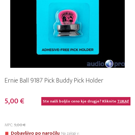
Ernie Ball 9187 Pick Buddy Pick Holder
5,00 €
Ste našli boljšo ceno kje drugje? Kliknite
TUKAJ!
MPC:
5,00 €
Dobavljivo po naročilu
Na zalogi v: