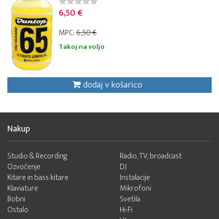
6,50 €
MPC:
6,50 €
Takoj na voljo
dodaj v košarico
Nakup
Studio & Recording
Radio, TV, broadcast
Ozvočenje
DJ
Kitare in bass kitare
Instalacije
Klaviature
Mikrofoni
Bobni
Svetila
Ostalo
Hi-Fi