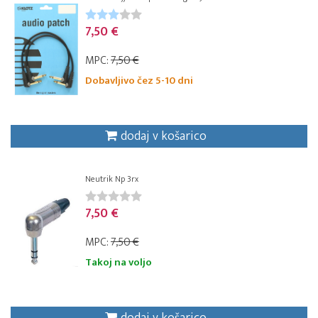
7,50 €
MPC:
7,50 €
Dobavljivo čez 5-10 dni
dodaj v košarico
Neutrik Np 3rx
7,50 €
MPC:
7,50 €
Takoj na voljo