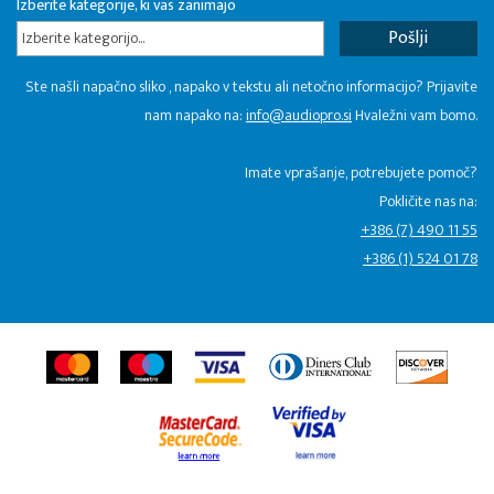
Izberite kategorije, ki vas zanimajo
Izberite kategorijo...
Ste našli napačno sliko , napako v tekstu ali netočno informacijo? Prijavite
nam napako na:
info@audiopro.si
Hvaležni vam bomo.
Imate vprašanje, potrebujete pomoč?
Pokličite nas na:
+386 (7) 490 11 55
+386 (1) 524 01 78