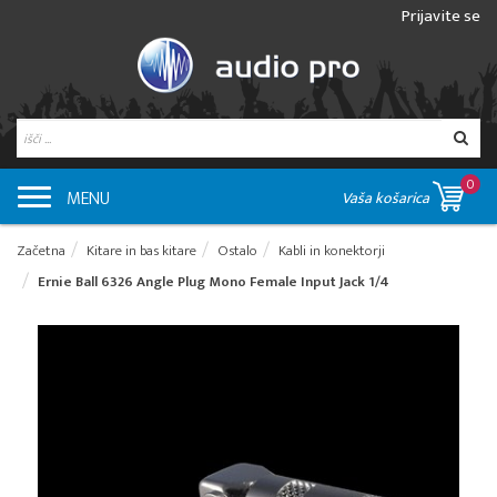
Prijavite se
0
MENU
Vaša košarica
Začetna
Kitare in bas kitare
Ostalo
Kabli in konektorji
Ernie Ball 6326 Angle Plug Mono Female Input Jack 1/4