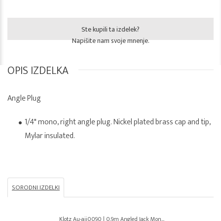
Ste kupili ta izdelek?
Napišite nam svoje mnenje.
OPIS IZDELKA
Angle Plug
1/4" mono, right angle plug. Nickel plated brass cap and tip,
Mylar insulated.
SORODNI IZDELKI
Klotz Au-ajj0090 | 0.9m Angled Jack Mon...