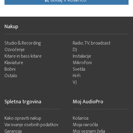
dodaj v košarico
Nakup
Studio & Recording
Radio, TV, broadcast
Ozvočenje
DJ
Kitare in bass kitare
Instalacije
Klaviature
Mikrofoni
Bobni
Svetila
Ostalo
Hi-Fi
VJ
Spletna trgovina
Moj AudioPro
Kako opraviti nakup
Košarica
Varovanje osebnih podatkov
Moja naročila
Garancija
Moj seznam želja