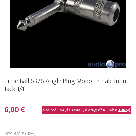
Ernie Ball 6326 Angle Plug Mono Female Input
Jack 1/4
6,00 €
Ste našli boljšo ceno kje drugje? Kliknite
TUKAJ!
MPC:
6,82 €
(-12%)