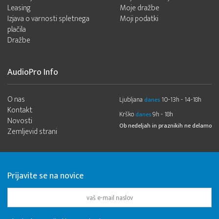
Leasing
Moje dražbe
Izjava o varnosti spletnega
Moji podatki
plačila
Dražbe
AudioPro Info
O nas
Ljubljana
10-13h - 14-18h
danes
Kontakt
Krško
9h - 18h
danes
Novosti
Ob nedeljah in praznikih ne delamo
Zemljevid strani
Prijavite se na novice