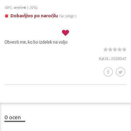
MPC:
41,03 €
(-29%)
Dobavljivo po naročilu
Na zalogi v:
Obvesti me, ko bo izdelek na voljo
Kat.št.: 2026047
0
ocen