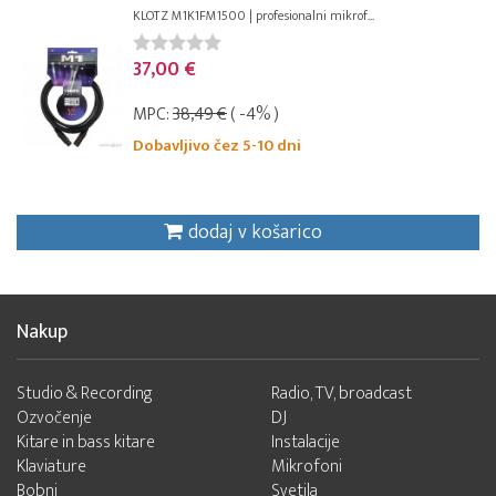
KLOTZ M1K1FM1500 | profesionalni mikrof...
37,00 €
MPC:
38,49 €
( -4% )
Dobavljivo čez 5-10 dni
dodaj v košarico
Nakup
Studio & Recording
Radio, TV, broadcast
Ozvočenje
DJ
Kitare in bass kitare
Instalacije
Klaviature
Mikrofoni
Bobni
Svetila