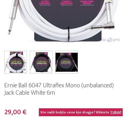
Ernie Ball 6047 Ultraflex Mono (unbalanced)
Jack Cable White 6m
29,00 €
Ste našli boljšo ceno kje drugje? Kliknite
TUKAJ!