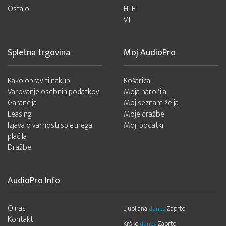
Ostalo
Hi-Fi
VJ
Spletna trgovina
Moj AudioPro
Kako opraviti nakup
Košarica
Varovanje osebnih podatkov
Moja naročila
Garancija
Moj seznam želja
Leasing
Moje dražbe
Izjava o varnosti spletnega
Moji podatki
plačila
Dražbe
AudioPro Info
O nas
Ljubljana
Zaprto
danes
Kontakt
Krško
Zaprto
danes