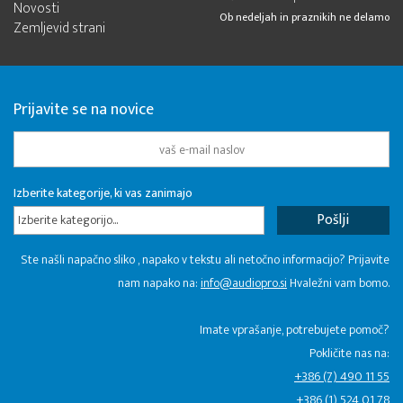
Novosti
Ob nedeljah in praznikih ne delamo
Zemljevid strani
Prijavite se na novice
Izberite kategorije, ki vas zanimajo
Izberite kategorijo...
Ste našli napačno sliko , napako v tekstu ali netočno informacijo? Prijavite
nam napako na:
info@audiopro.si
Hvaležni vam bomo.
Imate vprašanje, potrebujete pomoč?
Pokličite nas na:
+386 (7) 490 11 55
+386 (1) 524 01 78