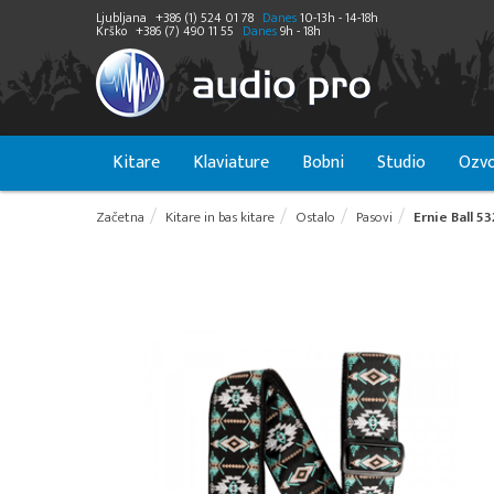
Ljubljana
+386 (1) 524 01 78
Danes
10-13h - 14-18h
Krško
+386 (7) 490 11 55
Danes
9h - 18h
Kitare
Klaviature
Bobni
Studio
Ozvo
Začetna
Kitare in bas kitare
Ostalo
Pasovi
Ernie Ball 5