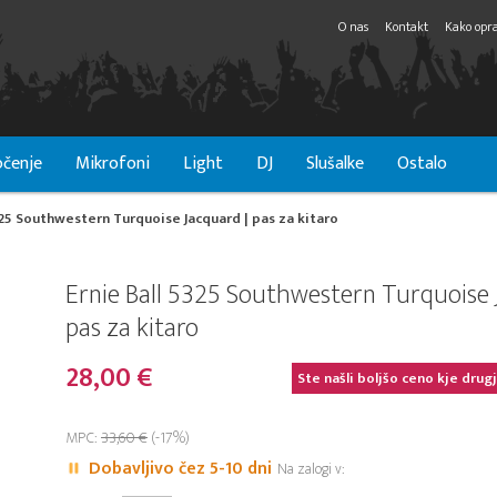
O nas
Kontakt
Kako opra
čenje
Mikrofoni
Light
DJ
Slušalke
Ostalo
325 Southwestern Turquoise Jacquard | pas za kitaro
Ernie Ball 5325 Southwestern Turquoise 
pas za kitaro
28,00 €
Ste našli boljšo ceno kje drug
MPC:
33,60 €
(-17%)
Dobavljivo čez 5-10 dni
Na zalogi v: