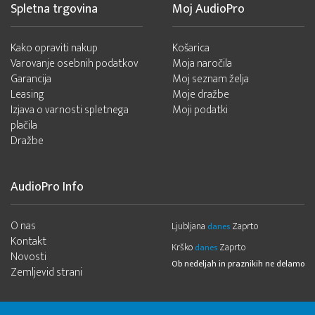
Spletna trgovina
Moj AudioPro
Kako opraviti nakup
Košarica
Varovanje osebnih podatkov
Moja naročila
Garancija
Moj seznam želja
Leasing
Moje dražbe
Izjava o varnosti spletnega
Moji podatki
plačila
Dražbe
AudioPro Info
O nas
Ljubljana
Zaprto
danes
Kontakt
Krško
Zaprto
danes
Novosti
Ob nedeljah in praznikih ne delamo
Zemljevid strani