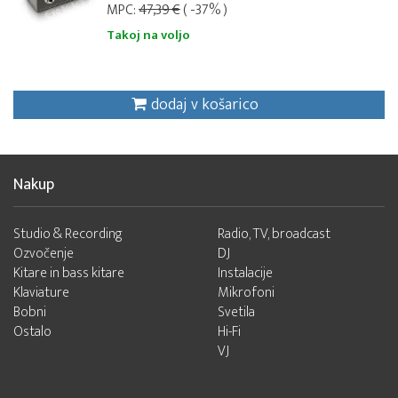
MPC:
47,39 €
( -37% )
Takoj na voljo
dodaj v košarico
Nakup
Studio & Recording
Radio, TV, broadcast
Ozvočenje
DJ
Kitare in bass kitare
Instalacije
Klaviature
Mikrofoni
Bobni
Svetila
Ostalo
Hi-Fi
VJ