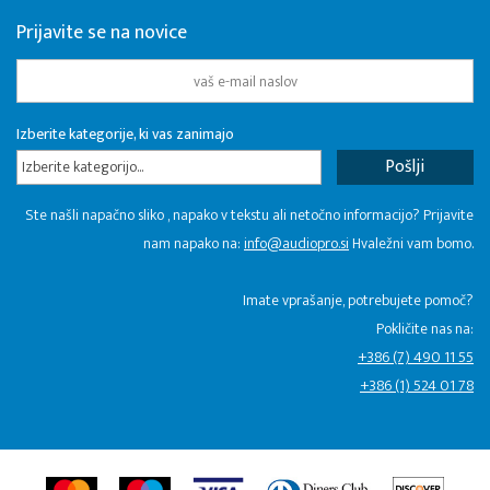
Prijavite se na novice
Izberite kategorije, ki vas zanimajo
Izberite kategorijo...
Ste našli napačno sliko , napako v tekstu ali netočno informacijo? Prijavite
nam napako na:
info@audiopro.si
Hvaležni vam bomo.
Imate vprašanje, potrebujete pomoč?
Pokličite nas na:
+386 (7) 490 11 55
+386 (1) 524 01 78