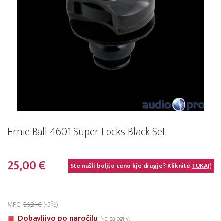
Ernie Ball 4601 Super Locks Black Set
25,00 €
Ste našli boljšo ceno kje drugje? Kliknite
TUKAJ!
MPC:
26,21 €
(-5%)
Dobavljivo po naročilu
Na zalogi v: