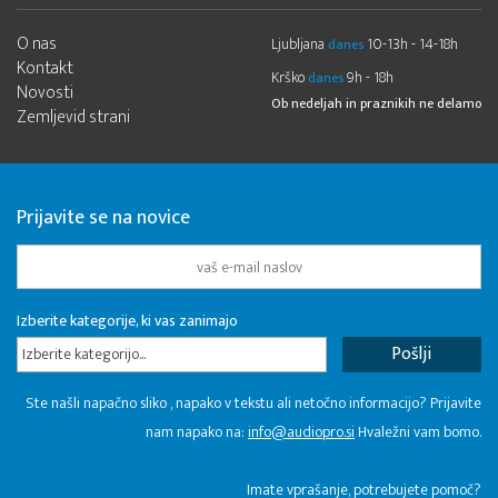
O nas
Ljubljana
10-13h - 14-18h
danes
Kontakt
Krško
9h - 18h
danes
Novosti
Ob nedeljah in praznikih ne delamo
Zemljevid strani
Prijavite se na novice
Izberite kategorije, ki vas zanimajo
Izberite kategorijo...
Ste našli napačno sliko , napako v tekstu ali netočno informacijo? Prijavite
nam napako na:
info@audiopro.si
Hvaležni vam bomo.
Imate vprašanje, potrebujete pomoč?