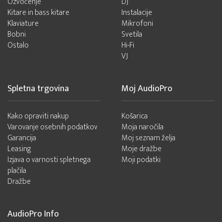
Ozvočenje
DJ
Kitare in bass kitare
Instalacije
Klaviature
Mikrofoni
Bobni
Svetila
Ostalo
Hi-Fi
VJ
Spletna trgovina
Moj AudioPro
Kako opraviti nakup
Košarica
Varovanje osebnih podatkov
Moja naročila
Garancija
Moj seznam želja
Leasing
Moje dražbe
Izjava o varnosti spletnega
Moji podatki
plačila
Dražbe
AudioPro Info