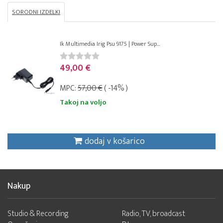
SORODNI IZDELKI
Ik Multimedia Irig Psu 9175 | Power Sup...
49,00 €
MPC:
57,00 €
( -14% )
Takoj na voljo
dodaj v košarico
Nakup
Studio & Recording
Radio, TV, broadcast