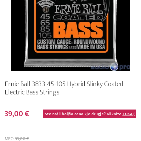
Ernie Ball 3833 45-105 Hybrid Slinky Coated
Electric Bass Strings
39,00 €
Ste našli boljšo ceno kje drugje? Kliknite
TUKAJ!
MPC:
39,00 €