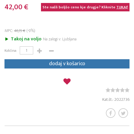
42,00 €
Ste našli boljšo ceno kje drugje? Kliknite
TUKAJ!
MPC:
46,15 €
(-9%)
Takoj na voljo
Na zalogi v: Ljubljana
Količina:
dodaj v košarico
Kat.št.: 2022736