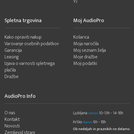
VJ
Spletna trgovina
Moj AudioPro
Kako opraviti nakup
Košarica
Varovanje osebnih podatkov
Moja naročila
Garancija
Moj seznam želja
Leasing
Moje dražbe
Izjava o varnosti spletnega
Moji podatki
plačila
Dražbe
AudioPro Info
O nas
Ljubljana
10-13h - 14-18h
danes
Kontakt
Krško
9h - 18h
danes
Novosti
Ob nedeljah in praznikih ne delamo
Zemljevid strani