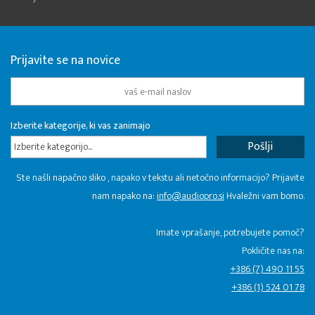
Prijavite se na novice
Izberite kategorije, ki vas zanimajo
Izberite kategorijo...
Ste našli napačno sliko , napako v tekstu ali netočno informacijo? Prijavite
nam napako na:
info@audiopro.si
Hvaležni vam bomo.
Imate vprašanje, potrebujete pomoč?
Pokličite nas na:
+386 (7) 490 11 55
+386 (1) 524 01 78