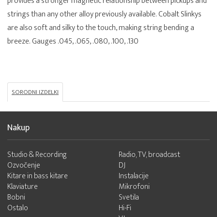
provides a stronger magnetic relationship between pickups and
strings than any other alloy previously available. Cobalt Slinkys
are also soft and silky to the touch, making string bending a
breeze. Gauges .045, .065, .080, .100, .130
SORODNI IZDELKI
Nakup
Studio & Recording
Radio, TV, broadcast
Ozvočenje
DJ
Kitare in bass kitare
Instalacije
Klaviature
Mikrofoni
Bobni
Svetila
Ostalo
Hi-Fi