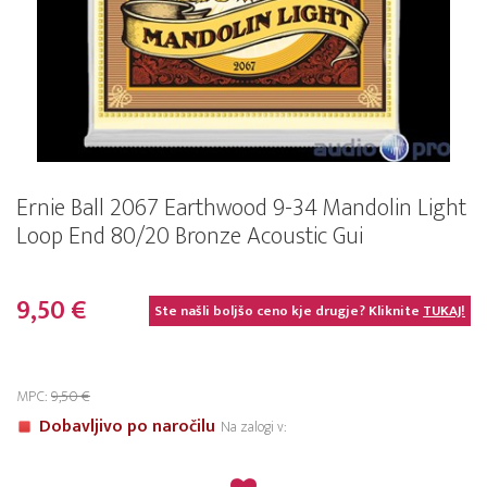
Ernie Ball 2067 Earthwood 9-34 Mandolin Light
Loop End 80/20 Bronze Acoustic Gui
9,50 €
Ste našli boljšo ceno kje drugje? Kliknite
TUKAJ!
MPC:
9,50 €
Dobavljivo po naročilu
Na zalogi v: