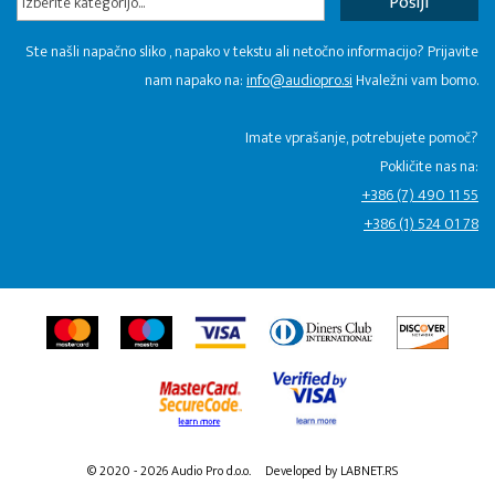
Izberite kategorijo...
Ste našli napačno sliko , napako v tekstu ali netočno informacijo? Prijavite
nam napako na:
info@audiopro.si
Hvaležni vam bomo.
Imate vprašanje, potrebujete pomoč?
Pokličite nas na:
+386 (7) 490 11 55
+386 (1) 524 01 78
© 2020 - 2026 Audio Pro d.o.o.
Developed by LABNET.RS