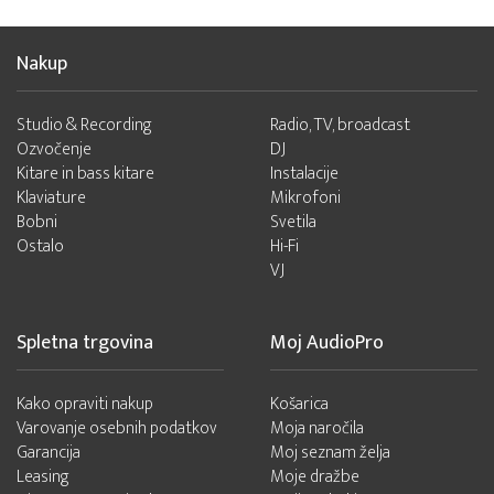
Nakup
Studio & Recording
Radio, TV, broadcast
Ozvočenje
DJ
Kitare in bass kitare
Instalacije
Klaviature
Mikrofoni
Bobni
Svetila
Ostalo
Hi-Fi
VJ
Spletna trgovina
Moj AudioPro
Kako opraviti nakup
Košarica
Varovanje osebnih podatkov
Moja naročila
Garancija
Moj seznam želja
Leasing
Moje dražbe