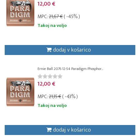
12,00 €
MPC:
21,67 €
( -45% )
Takoj na voljo
dodaj v košarico
Ernie Ball 2076 12-54 Paradigm Phosphor...
12,00 €
MPC:
21,15 €
( -43% )
Takoj na voljo
dodaj v košarico