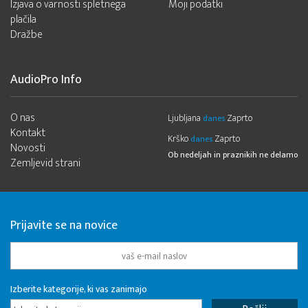
Izjava o varnosti spletnega
Moji podatki
plačila
Dražbe
AudioPro Info
O nas
Ljubljana
Zaprto
danes
Kontakt
Krško
Zaprto
danes
Novosti
Ob nedeljah in praznikih ne delamo
Zemljevid strani
Prijavite se na novice
Izberite kategorije, ki vas zanimajo