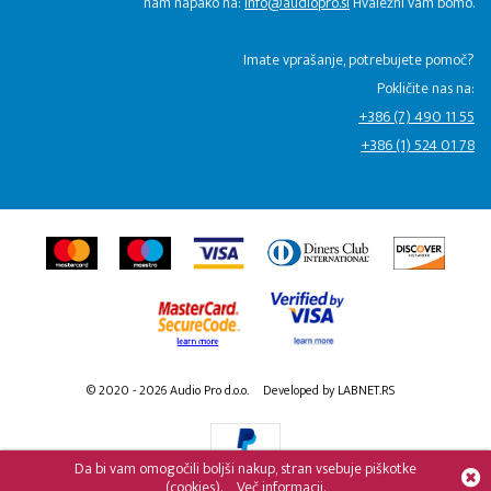
nam napako na:
info@audiopro.si
Hvaležni vam bomo.
Imate vprašanje, potrebujete pomoč?
Pokličite nas na:
+386 (7) 490 11 55
+386 (1) 524 01 78
© 2020 - 2026 Audio Pro d.o.o.
Developed by LABNET.RS
Da bi vam omogočili boljši nakup, stran vsebuje piškotke
(cookies).
Več informacij.