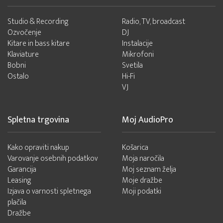
Studio & Recording
Radio, TV, broadcast
Ozvočenje
DJ
Kitare in bass kitare
Instalacije
Klaviature
Mikrofoni
Bobni
Svetila
Ostalo
Hi-Fi
VJ
Spletna trgovina
Moj AudioPro
Kako opraviti nakup
Košarica
Varovanje osebnih podatkov
Moja naročila
Garancija
Moj seznam želja
Leasing
Moje dražbe
Izjava o varnosti spletnega
Moji podatki
plačila
Dražbe