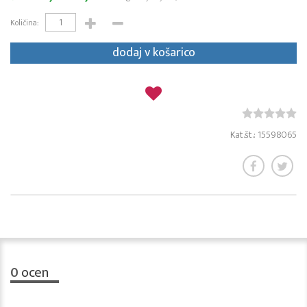
Količina:
dodaj v košarico
Kat.št.: 15598065
0
ocen