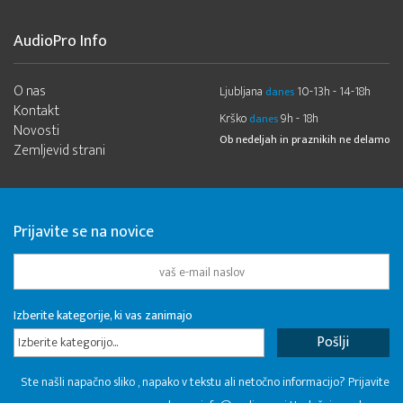
AudioPro Info
O nas
Ljubljana
10-13h - 14-18h
danes
Kontakt
Krško
9h - 18h
danes
Novosti
Ob nedeljah in praznikih ne delamo
Zemljevid strani
Prijavite se na novice
Izberite kategorije, ki vas zanimajo
Izberite kategorijo...
Ste našli napačno sliko , napako v tekstu ali netočno informacijo? Prijavite