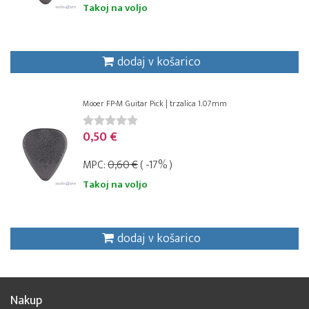
Takoj na voljo
dodaj v košarico
Mooer FP-M Guitar Pick | trzalica 1.07mm
0,50 €
MPC:
0,60 €
( -17% )
Takoj na voljo
dodaj v košarico
Nakup