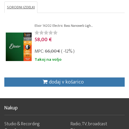
SORODNI IZDELKI
Elixir 14202 Electric Bass Nanoweb Ligh...
58,00 €
MPC:
66,00 €
( -12% )
Takoj na voljo
dodaj v košarico
Nakup
Studio & Recording
Radio, TV, broadcast