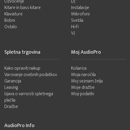
Ozvočenje
DJ
Kitare in bass kitare
Instalacije
Klaviature
Mikrofoni
Bobni
Svetila
Ostalo
Hi-Fi
VJ
Spletna trgovina
Moj AudioPro
Kako opraviti nakup
Košarica
Varovanje osebnih podatkov
Moja naročila
Garancija
Moj seznam želja
Leasing
Moje dražbe
Izjava o varnosti spletnega
Moji podatki
plačila
Dražbe
AudioPro Info