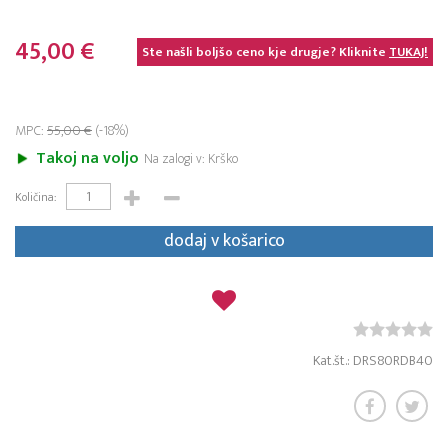
45,00 €
Ste našli boljšo ceno kje drugje? Kliknite
TUKAJ!
MPC:
55,00 €
(-18%)
Takoj na voljo
Na zalogi v: Krško
Količina:
dodaj v košarico
Kat.št.: DRS80RDB40