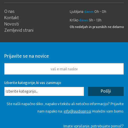
O nas
Ljubljana
0h - 0h
danes
Kontakt
Krško
9h - 13h
danes
Novosti
Ob nedeljah in praznikih ne delamo
Zemljevid strani
Prijavite se na novice
Izberite kategorije, ki vas zanimajo
Izberite kategorijo...
Ste našli napačno sliko , napako v tekstu ali netočno informacijo? Prijavite
nam napako na:
info@audiopro.si
Hvaležni vam bomo.
Imate vprašanje, potrebujete pomoč?