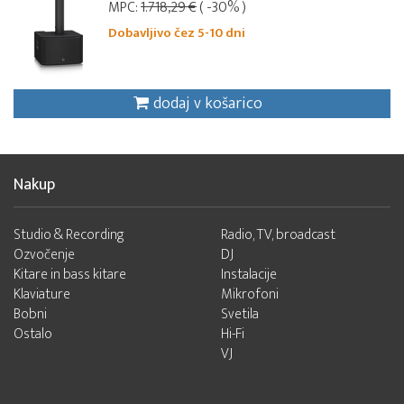
MPC:
1.718,29 €
( -30% )
Dobavljivo čez 5-10 dni
dodaj v košarico
Nakup
Studio & Recording
Radio, TV, broadcast
Ozvočenje
DJ
Kitare in bass kitare
Instalacije
Klaviature
Mikrofoni
Bobni
Svetila
Ostalo
Hi-Fi
VJ