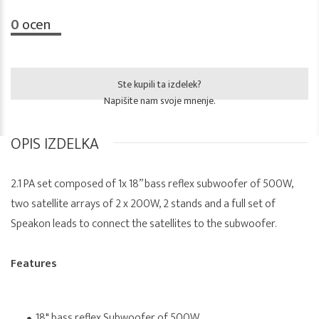
0
ocen
Ste kupili ta izdelek?
Napišite nam svoje mnenje.
OPIS IZDELKA
2.1 PA set composed of 1x 18” bass reflex subwoofer of 500W,
two satellite arrays of 2 x 200W, 2 stands and a full set of
Speakon leads to connect the satellites to the subwoofer.
Features
18" bass reflex Subwoofer of 500W