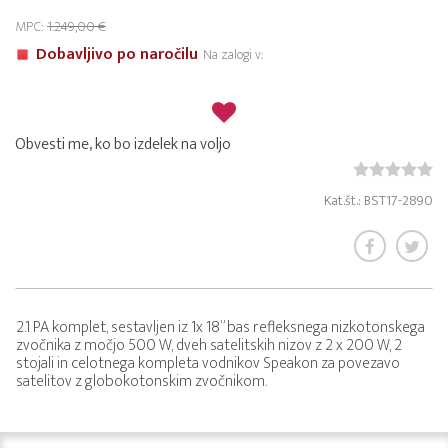
MPC:
1.249,00 €
Dobavljivo po naročilu
Na zalogi v:
Obvesti me, ko bo izdelek na voljo
Kat.št.: BST17-2890
2.1 PA komplet, sestavljen iz 1x 18” bas refleksnega nizkotonskega
zvočnika z močjo 500 W, dveh satelitskih nizov z 2 x 200 W, 2
stojali in celotnega kompleta vodnikov Speakon za povezavo
satelitov z globokotonskim zvočnikom.