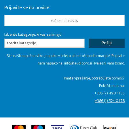
Prijavite se na novice
Izberite kategorije, ki vas zanimajo
Izberite kategorijo...
Ste našli napačno sliko , napako v tekstu ali netočno informacijo? Prijavite
nam napako na:
info@audiopro.si
Hvaležni vam bomo.
Imate vprašanje, potrebujete pomoč?
Pokličite nas na:
+386 (7) 490 11 55
+386 (1) 524 01 78