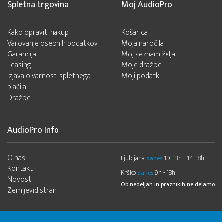
Spletna trgovina
Moj AudioPro
Kako opraviti nakup
Košarica
Varovanje osebnih podatkov
Moja naročila
Garancija
Moj seznam želja
Leasing
Moje dražbe
Izjava o varnosti spletnega
Moji podatki
plačila
Dražbe
AudioPro Info
O nas
Ljubljana
10-13h - 14-18h
danes
Kontakt
Krško
9h - 18h
danes
Novosti
Ob nedeljah in praznikih ne delamo
Zemljevid strani