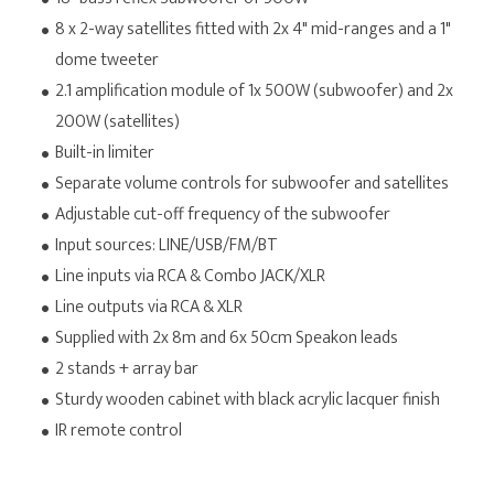
8 x 2-way satellites fitted with 2x 4" mid-ranges and a 1"
dome tweeter
2.1 amplification module of 1x 500W (subwoofer) and 2x
200W (satellites)
Built-in limiter
Separate volume controls for subwoofer and satellites
Adjustable cut-off frequency of the subwoofer
Input sources: LINE/USB/FM/BT
Line inputs via RCA & Combo JACK/XLR
Line outputs via RCA & XLR
Supplied with 2x 8m and 6x 50cm Speakon leads
2 stands + array bar
Sturdy wooden cabinet with black acrylic lacquer finish
IR remote control