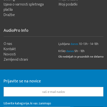
Izjava o varnosti spletnega
Moji podatki
plačila
Dražbe
AudioPro Info
O nas
Ljubljana
10-13h - 14-18h
danes
Kontakt
Krško
9h - 18h
danes
Novosti
Ob nedeljah in praznikih ne delamo
Zemljevid strani
Prijavite se na novice
Izberite kategorije, ki vas zanimajo