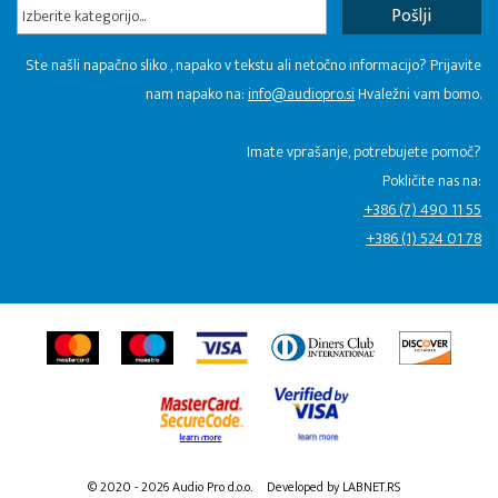
Izberite kategorijo...
Ste našli napačno sliko , napako v tekstu ali netočno informacijo? Prijavite
nam napako na:
info@audiopro.si
Hvaležni vam bomo.
Imate vprašanje, potrebujete pomoč?
Pokličite nas na:
+386 (7) 490 11 55
+386 (1) 524 01 78
© 2020 - 2026 Audio Pro d.o.o.
Developed by LABNET.RS