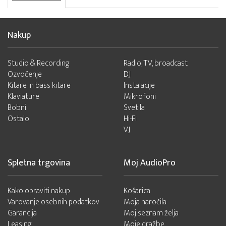
Nakup
Studio & Recording
Radio, TV, broadcast
Ozvočenje
DJ
Kitare in bass kitare
Instalacije
Klaviature
Mikrofoni
Bobni
Svetila
Ostalo
Hi-Fi
VJ
Spletna trgovina
Moj AudioPro
Kako opraviti nakup
Košarica
Varovanje osebnih podatkov
Moja naročila
Garancija
Moj seznam želja
Leasing
Moje dražbe