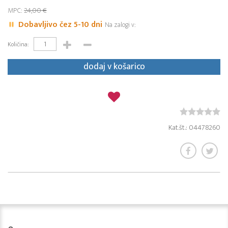
MPC:
24,00 €
Dobavljivo čez 5-10 dni
Na zalogi v:
Količina:
dodaj v košarico
Kat.št.: 04478260