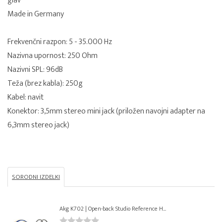
glav
Made in Germany
Frekvenčni razpon: 5 - 35.000 Hz
Nazivna upornost: 250 Ohm
Nazivni SPL: 96dB
Teža (brez kabla): 250g
Kabel: navit
Konektor: 3,5mm stereo mini jack (priložen navojni adapter na
6,3mm stereo jack)
SORODNI IZDELKI
Akg K702 | Open-back Studio Reference H...