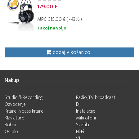
179,00 €
MPC:
315,00 €
( -43% )
Takoj na voljo
dodaj v košarico
Nakup
Studio & Recording
Radio, TV, broadcast
Ozvočenje
DJ
Kitare in bass kitare
Instalacije
Klaviature
Mikrofoni
Bobni
Svetila
Ostalo
Hi-Fi
VJ