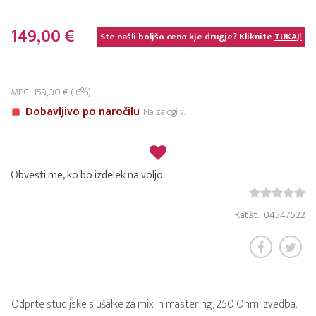
149,00 €
Ste našli boljšo ceno kje drugje? Kliknite
TUKAJ!
MPC:
159,00 €
(-6%)
Dobavljivo po naročilu
Na zalogi v:
Obvesti me, ko bo izdelek na voljo
Kat.št.: 04547522
Odprte studijske slušalke za mix in mastering, 250 Ohm izvedba.