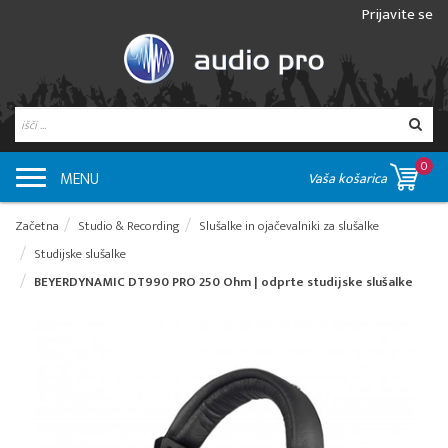
Prijavite se
0
MENU
Vaša košarica
Začetna
Studio & Recording
Slušalke in ojačevalniki za slušalke
Studijske slušalke
BEYERDYNAMIC DT990 PRO 250 Ohm | odprte studijske slušalke