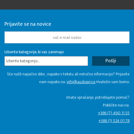
Prijavite se na novice
Izberite kategorije, ki vas zanimajo
Izberite kategorijo...
Ste našli napačno sliko , napako v tekstu ali netočno informacijo? Prijavite
nam napako na:
info@audiopro.si
Hvaležni vam bomo.
Imate vprašanje, potrebujete pomoč?
Pokličite nas na:
+386 (7) 490 11 55
+386 (1) 524 01 78