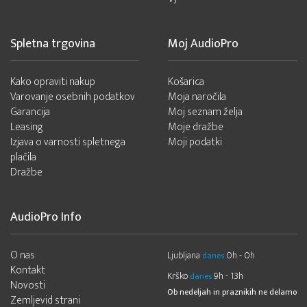
Spletna trgovina
Moj AudioPro
Kako opraviti nakup
Košarica
Varovanje osebnih podatkov
Moja naročila
Garancija
Moj seznam želja
Leasing
Moje dražbe
Izjava o varnosti spletnega
Moji podatki
plačila
Dražbe
AudioPro Info
O nas
Ljubljana
0h - 0h
danes
Kontakt
Krško
9h - 13h
danes
Novosti
Ob nedeljah in praznikih ne delamo
Zemljevid strani