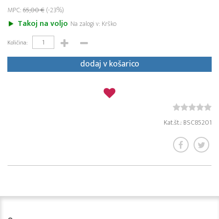
MPC:
65,00 €
(-23%)
Takoj na voljo
Na zalogi v: Krško
Količina:
dodaj v košarico
Kat.št.: BSC85201