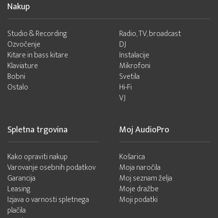
Nakup
Studio & Recording
Radio, TV, broadcast
Ozvočenje
DJ
Kitare in bass kitare
Instalacije
Klaviature
Mikrofoni
Bobni
Svetila
Ostalo
Hi-Fi
VJ
Spletna trgovina
Moj AudioPro
Kako opraviti nakup
Košarica
Varovanje osebnih podatkov
Moja naročila
Garancija
Moj seznam želja
Leasing
Moje dražbe
Izjava o varnosti spletnega
Moji podatki
plačila