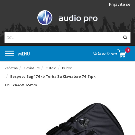
Prijavite se
0
MENU
Vaša košarica
Začetna
Klaviature
Ostalo
Pribor
Bespeco Bag476kb Torba Za Klaviaturo 76 Tipk |
1295x445x165mm