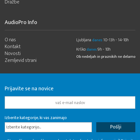
Dražbe
AudioPro Info
O nas
Ljubljana
10-13h - 14-18h
danes
Kontakt
Krško
9h - 18h
danes
Novosti
Ob nedeljah in praznikih ne delamo
Zemljevid strani
Prijavite se na novice
Izberite kategorije, ki vas zanimajo
Izberite kategorijo...