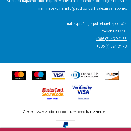
Ste našli napačno sliko , napako v tekstu ali netočno informacijo? Prijavite
nam napako na:
info@audiopro.si
Hvaležni vam bomo.
Imate vprašanje, potrebujete pomoč?
Pokličite nas na:
+386 (7) 490 11 55
+386 (1) 524 01 78
© 2020 - 2026 Audio Pro d.o.o.
Developed by LABNET.RS