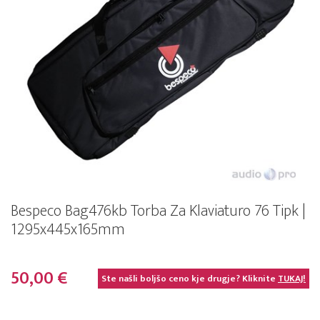
Bespeco Bag476kb Torba Za Klaviaturo 76 Tipk |
1295x445x165mm
50,00 €
Ste našli boljšo ceno kje drugje? Kliknite
TUKAJ!