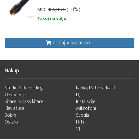
MPC:
165,06 €
( -11% )
Takoj na voljo
dodaj v košarico
Nakup
Studio & Recording
Radio, TV, broadcast
Ozvočenje
DJ
Kitare in bass kitare
Instalacije
Klaviature
Mikrofoni
Bobni
Svetila
Ostalo
Hi-Fi
VJ