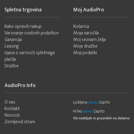
Spletna trgovina
Moj AudioPro
Kako opraviti nakup
Košarica
Varovanje osebnih podatkov
Moja naročila
Garancija
Moj seznam želja
Leasing
Moje dražbe
Izjava o varnosti spletnega
Moji podatki
plačila
Dražbe
AudioPro Info
O nas
Ljubljana
Zaprto
danes
Kontakt
Krško
Zaprto
danes
Novosti
Ob nedeljah in praznikih ne delamo
Zemljevid strani