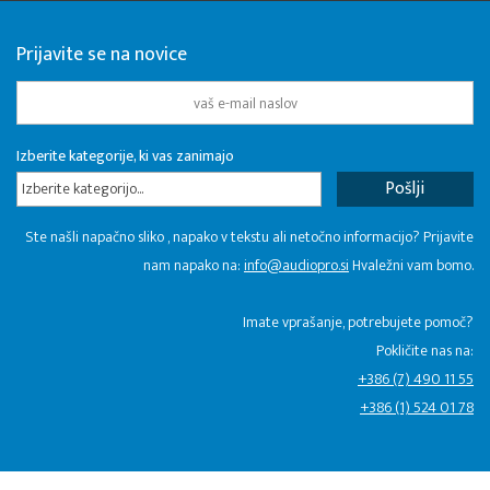
Prijavite se na novice
Izberite kategorije, ki vas zanimajo
Izberite kategorijo...
Ste našli napačno sliko , napako v tekstu ali netočno informacijo? Prijavite
nam napako na:
info@audiopro.si
Hvaležni vam bomo.
Imate vprašanje, potrebujete pomoč?
Pokličite nas na:
+386 (7) 490 11 55
+386 (1) 524 01 78