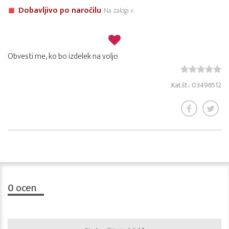
Dobavljivo po naročilu
Na zalogi v:
Obvesti me, ko bo izdelek na voljo
Kat.št.: 03498512
0
ocen