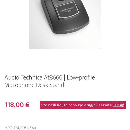
Audio Technica At8666 | Low-profile
Microphone Desk Stand
118,00 €
Ste našli boljšo ceno kje drugje? Kliknite
TUKAJ!
MPC:
124,21 €
(-5%)