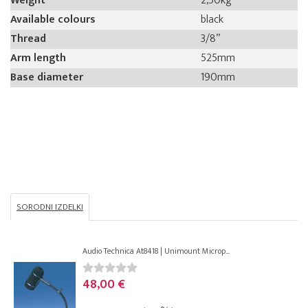
Weight
2,50kg
Available colours
black
Thread
3/8”
Arm length
525mm
Base diameter
190mm
SORODNI IZDELKI
Audio Technica At8418 | Unimount Microp...
48,00 €