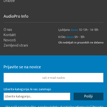
Dražbe
AudioPro Info
O nas
Ljubljana
10-13h - 14-18h
danes
Kontakt
Krško
9h - 18h
danes
Novosti
Ob nedeljah in praznikih ne delamo
Zemljevid strani
Prijavite se na novice
Izberite kategorije, ki vas zanimajo
Izberite kategorijo...
Ste našli napačno sliko , napako v tekstu ali netočno informacijo? Prijavite