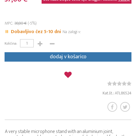
MPC:
38,80 €
(-5%)
Dobavljivo čez 5-10 dni
Na zalogi v:
Količina:
dodaj v košarico
Kat.št.: ATL86524
A very stable microphone stand with an aluminium joint,