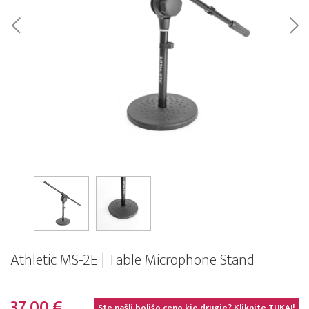
Athletic MS-2E | Table Microphone Stand
37,00 €
Ste našli boljšo ceno kje drugje? Kliknite
TUKAJ!