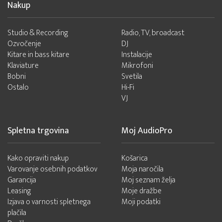
Nakup
Studio & Recording
Radio, TV, broadcast
Ozvočenje
DJ
Kitare in bass kitare
Instalacije
Klaviature
Mikrofoni
Bobni
Svetila
Ostalo
Hi-Fi
VJ
Spletna trgovina
Moj AudioPro
Kako opraviti nakup
Košarica
Varovanje osebnih podatkov
Moja naročila
Garancija
Moj seznam želja
Leasing
Moje dražbe
Izjava o varnosti spletnega
Moji podatki
plačila