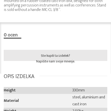
mounted on a rubber-coated cast-iron disk, designed for both
amplifying percussion instruments as well as conferences. Stand
is sold without a handle MIC-CL 3/8 “.
0
ocen
Ste kupili ta izdelek?
Napišite nam svoje mnenje.
OPIS IZDELKA
Height
330mm
steel, aluminium and
Material
cast iron