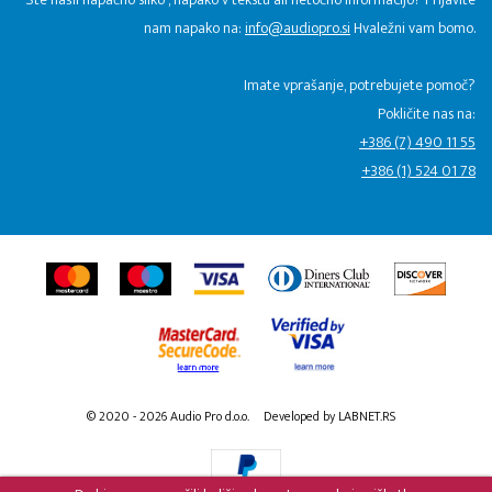
nam napako na:
info@audiopro.si
Hvaležni vam bomo.
Imate vprašanje, potrebujete pomoč?
Pokličite nas na:
+386 (7) 490 11 55
+386 (1) 524 01 78
© 2020 - 2026 Audio Pro d.o.o.
Developed by LABNET.RS