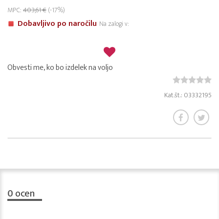
MPC:
403,61 €
(-17%)
Dobavljivo po naročilu
Na zalogi v:
Obvesti me, ko bo izdelek na voljo
Kat.št.: 03332195
0
ocen