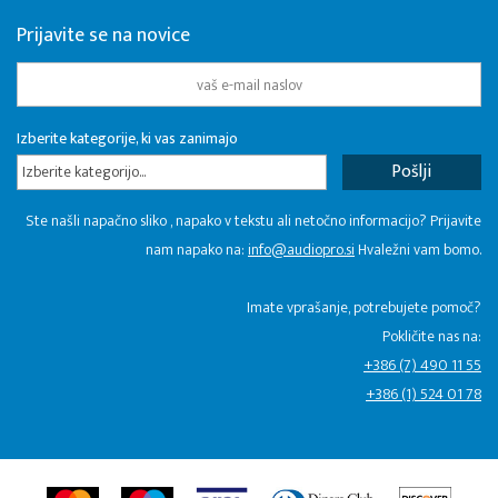
Prijavite se na novice
Izberite kategorije, ki vas zanimajo
Izberite kategorijo...
Ste našli napačno sliko , napako v tekstu ali netočno informacijo? Prijavite
nam napako na:
info@audiopro.si
Hvaležni vam bomo.
Imate vprašanje, potrebujete pomoč?
Pokličite nas na:
+386 (7) 490 11 55
+386 (1) 524 01 78