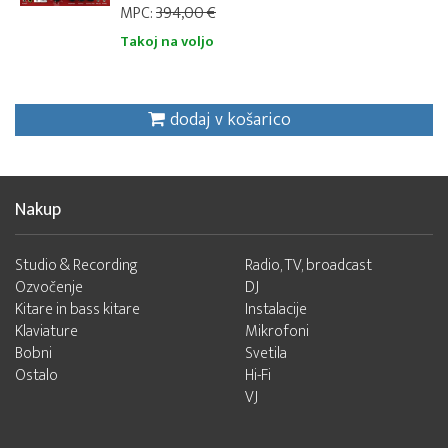
MPC:
394,00 €
Takoj na voljo
dodaj v košarico
Nakup
Studio & Recording
Radio, TV, broadcast
Ozvočenje
DJ
Kitare in bass kitare
Instalacije
Klaviature
Mikrofoni
Bobni
Svetila
Ostalo
Hi-Fi
VJ