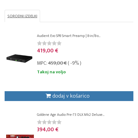
SORODNI IZDELKI
Audient Evo SP8 Smart Preamp | 8-in/8-o...
419,00 €
MPC:
459,00 €
( -9% )
Takoj na voljo
dodaj v košarico
Goldene Age Audio Pre-73 DLX Mk2 Deluxe...
394,00 €