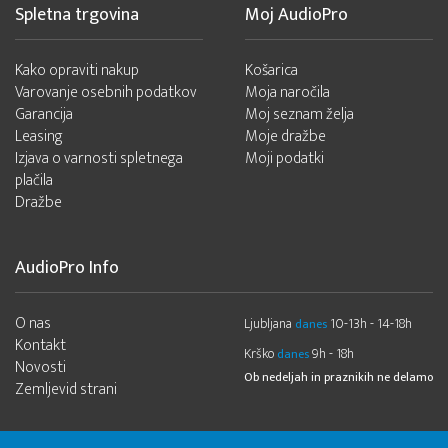
Spletna trgovina
Moj AudioPro
Kako opraviti nakup
Košarica
Varovanje osebnih podatkov
Moja naročila
Garancija
Moj seznam želja
Leasing
Moje dražbe
Izjava o varnosti spletnega
Moji podatki
plačila
Dražbe
AudioPro Info
O nas
Ljubljana
10-13h - 14-18h
danes
Kontakt
Krško
9h - 18h
danes
Novosti
Ob nedeljah in praznikih ne delamo
Zemljevid strani