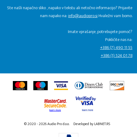
Ste našli napačno sliko , napako v tekstu ali netočno informacijo? Prijavite
nam napako na:
info@audiopro.si
Hvaležni vam bomo.
Imate vprašanje, potrebujete pomoč?
Pokličite nas na:
+386 (7) 490 11 55
+386 (1) 524 01 78
© 2020 - 2026 Audio Pro d.o.o.
Developed by LABNET.RS