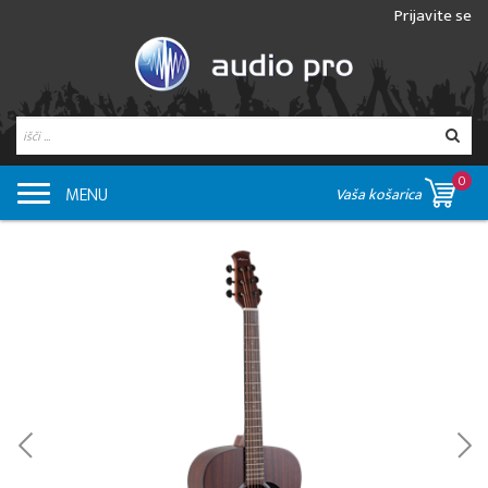
Prijavite se
0
MENU
Vaša košarica