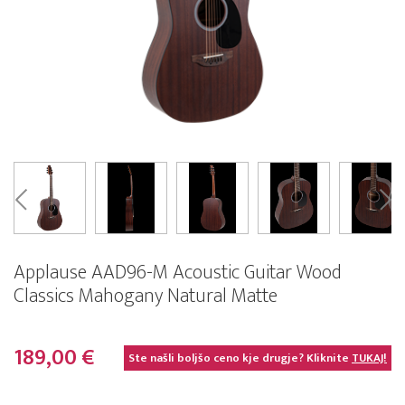
Applause AAD96-M Acoustic Guitar Wood
Classics Mahogany Natural Matte
189,00 €
Ste našli boljšo ceno kje drugje? Kliknite
TUKAJ!