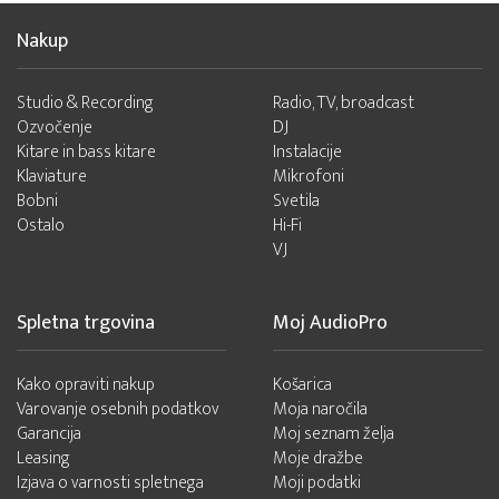
Nakup
Studio & Recording
Radio, TV, broadcast
Ozvočenje
DJ
Kitare in bass kitare
Instalacije
Klaviature
Mikrofoni
Bobni
Svetila
Ostalo
Hi-Fi
VJ
Spletna trgovina
Moj AudioPro
Kako opraviti nakup
Košarica
Varovanje osebnih podatkov
Moja naročila
Garancija
Moj seznam želja
Leasing
Moje dražbe
Izjava o varnosti spletnega
Moji podatki