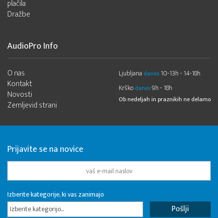
plačila
Dražbe
AudioPro Info
O nas
Ljubljana
10-13h - 14-18h
danes
Kontakt
Krško
9h - 18h
danes
Novosti
Ob nedeljah in praznikih ne delamo
Zemljevid strani
Prijavite se na novice
Izberite kategorije, ki vas zanimajo
Izberite kategorijo...