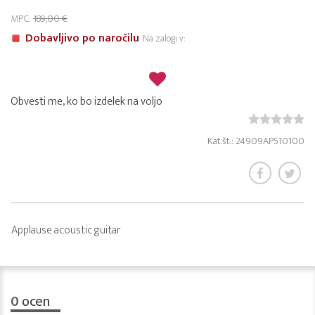
MPC:
189,00 €
Dobavljivo po naročilu
Na zalogi v:
Obvesti me, ko bo izdelek na voljo
Kat.št.: 24909AP510100
Applause acoustic guitar
0
ocen