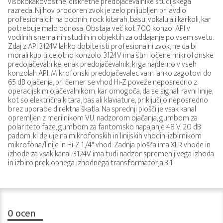
visokokakovostne, diskretne predojačevalnike studijskega
razreda. Njihov prodoren zvok je zelo priljubljen pri avdio
profesionalcih na bobnih, rock kitarah, basu, vokalu ali karkoli, kar
potrebuje malo odnosa. Obstaja več kot 700 konzol API v
vodilnih snemalnih studiih in objektih za oddajanje po vsem svetu.
Zdaj z API 3124V lahko dobite isti profesionalni zvok, ne da bi
morali kupiti celotno konzolo. 3124V ima štiri ločene mikrofonske
predojačevalnike, enak predojačevalnik, ki ga najdemo v vseh
konzolah API. Mikrofonski predojačevalec vam lahko zagotovi do
65 dB ojačenja, pri čemer se vhod Hi-Z poveže neposredno z
operacijskim ojačevalnikom, kar omogoča, da se signali ravni linije,
kot so električna kitara, bas ali klaviature, priključijo neposredno
brez uporabe direktna škatla. Na sprednji plošči je vsak kanal
opremljen z merilnikom VU, nadzorom ojačanja, gumbom za
polariteto faze, gumbom za fantomsko napajanje 48 V, 20 dB
padom, ki deluje na mikrofonskih in linijskih vhodih, izbirnikom
mikrofona/linije in Hi-Z 1 /4" vhod. Zadnja plošča ima XLR vhode in
izhode za vsak kanal. 3124V ima tudi nadzor spremenljivega izhoda
in izbiro preklopnega izhodnega transformatorja 3:1.
0
ocen