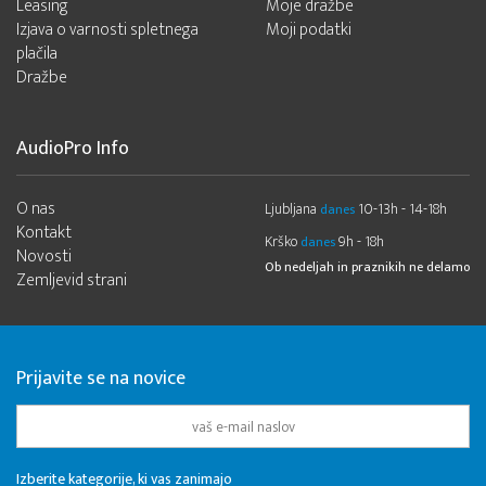
Leasing
Moje dražbe
Izjava o varnosti spletnega
Moji podatki
plačila
Dražbe
AudioPro Info
O nas
Ljubljana
10-13h - 14-18h
danes
Kontakt
Krško
9h - 18h
danes
Novosti
Ob nedeljah in praznikih ne delamo
Zemljevid strani
Prijavite se na novice
Izberite kategorije, ki vas zanimajo