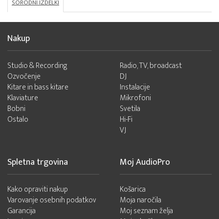
SORODNI IZDELKI
Nakup
Studio & Recording
Radio, TV, broadcast
Ozvočenje
DJ
Kitare in bass kitare
Instalacije
Klaviature
Mikrofoni
Bobni
Svetila
Ostalo
Hi-Fi
VJ
Spletna trgovina
Moj AudioPro
Kako opraviti nakup
Košarica
Varovanje osebnih podatkov
Moja naročila
Garancija
Moj seznam želja