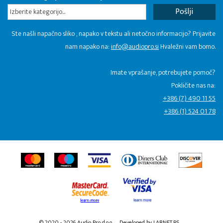
Izberite kategorijo...
Ste našli napačno sliko , napako v tekstu ali netočno informacijo? Prijavite
nam napako na:
info@audiopro.si
Hvaležni vam bomo.
Imate vprašanje, potrebujete pomoč?
Pokličite nas na:
+386 (7) 490 11 55
+386 (1) 524 01 78
© 2020 - 2026 Audio Pro d.o.o.
Developed by LABNET.RS