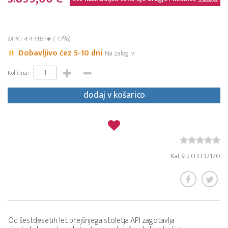
MPC:
4.431,81 €
(-12%)
Dobavljivo čez 5-10 dni
Na zalogi v:
Količina:
dodaj v košarico
Kat.št.: 03332120
Od šestdesetih let prejšnjega stoletja API zagotavlja