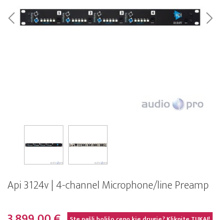
Api 3124v | 4-channel Microphone/line Preamp
3.899,00 €
Ste našli boljšo ceno kje drugje? Kliknite
TUKAJ!