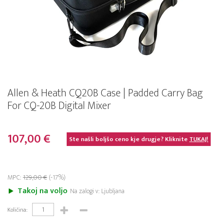
Allen & Heath CQ20B Case | Padded Carry Bag
For CQ-20B Digital Mixer
107,00 €
Ste našli boljšo ceno kje drugje? Kliknite
TUKAJ!
MPC:
129,00 €
(-17%)
Takoj na voljo
Na zalogi v: Ljubljana
Količina: