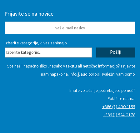
Prijavite se na novice
Izberite kategorije, ki vas zanimajo
Izberite kategorijo...
Ste našli napačno sliko , napako v tekstu ali netočno informacijo? Prijavite
nam napako na:
info@audiopro.si
Hvaležni vam bomo.
Imate vprašanje, potrebujete pomoč?
Pokličite nas na:
+386 (7) 490 11 55
+386 (1) 524 01 78