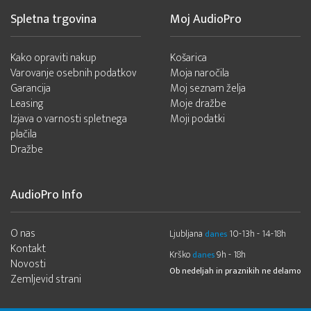
Spletna trgovina
Moj AudioPro
Kako opraviti nakup
Košarica
Varovanje osebnih podatkov
Moja naročila
Garancija
Moj seznam želja
Leasing
Moje dražbe
Izjava o varnosti spletnega
Moji podatki
plačila
Dražbe
AudioPro Info
O nas
Ljubljana
10-13h - 14-18h
danes
Kontakt
Krško
9h - 18h
danes
Novosti
Ob nedeljah in praznikih ne delamo
Zemljevid strani