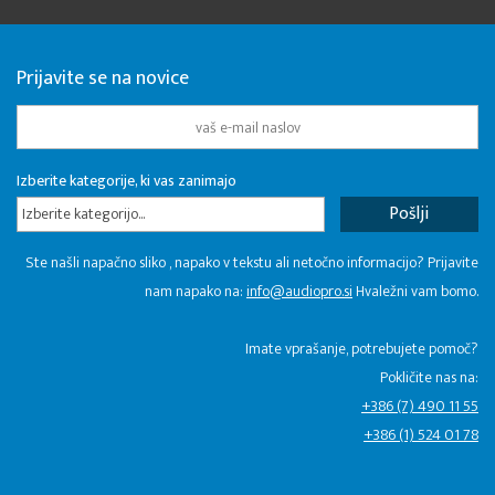
Prijavite se na novice
Izberite kategorije, ki vas zanimajo
Izberite kategorijo...
Ste našli napačno sliko , napako v tekstu ali netočno informacijo? Prijavite
nam napako na:
info@audiopro.si
Hvaležni vam bomo.
Imate vprašanje, potrebujete pomoč?
Pokličite nas na:
+386 (7) 490 11 55
+386 (1) 524 01 78