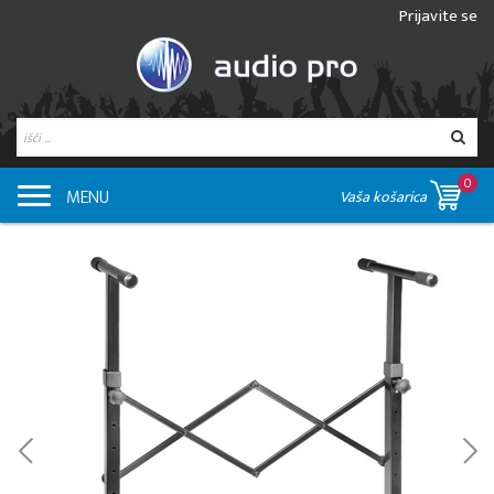
Prijavite se
0
MENU
Vaša košarica