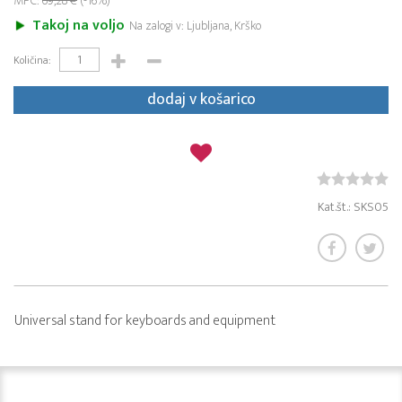
MPC:
69,28 €
(-16%)
Takoj na voljo
Na zalogi v: Ljubljana, Krško
Količina:
dodaj v košarico
Kat.št.: SKS05
Universal stand for keyboards and equipment