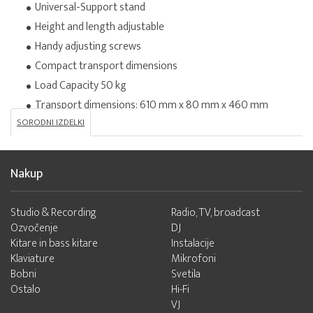
Universal-Support stand
Height and length adjustable
Handy adjusting screws
Compact transport dimensions
Load Capacity 50 kg
Transport dimensions: 610 mm x 80 mm x 460 mm
SORODNI IZDELKI
Nakup
Studio & Recording
Radio, TV, broadcast
Ozvočenje
DJ
Kitare in bass kitare
Instalacije
Klaviature
Mikrofoni
Bobni
Svetila
Ostalo
Hi-Fi
VJ