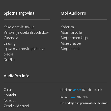
Spletna trgovina
Moj AudioPro
Kako opraviti nakup
Košarica
Varovanje osebnih podatkov
Moja naročila
Garancija
Moj seznam želja
Leasing
Moje dražbe
Izjava o varnosti spletnega
Moji podatki
plačila
Dražbe
AudioPro Info
O nas
Ljubljana
10-13h - 14-18h
danes
Kontakt
Krško
9h - 18h
danes
Novosti
Ob nedeljah in praznikih ne delamo
Zemljevid strani