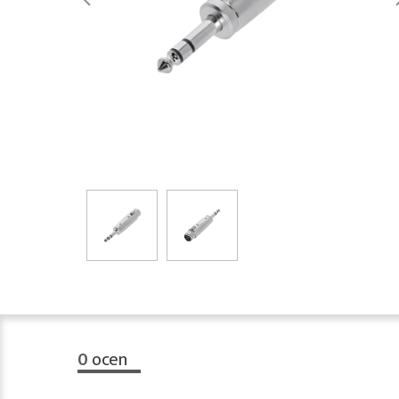
0
ocen