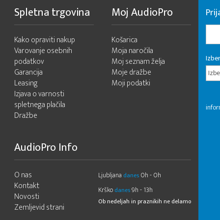
Spletna trgovina
Moj AudioPro
Prij
Kako opraviti nakup
Košarica
Varovanje osebnih
Moja naročila
Izber
podatkov
Moj seznam želja
Garancija
Moje dražbe
Izbe
Leasing
Moji podatki
Izjava o varnosti
spletnega plačila
infor
Dražbe
AudioPro Info
O nas
Ljubljana
0h - 0h
danes
Kontakt
Krško
9h - 13h
danes
Novosti
Ob nedeljah in praznikih ne delamo
Zemljevid strani