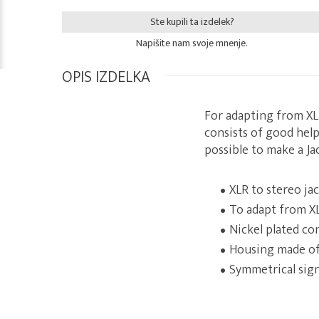
Ste kupili ta izdelek?
Napišite nam svoje mnenje.
OPIS IZDELKA
For adapting from XLR
consists of good help
possible to make a Ja
XLR to stereo ja
To adapt from X
Nickel plated co
Housing made of
Symmetrical sign