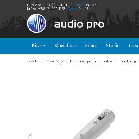
Ljubljana
+386 (1) 524 01 78
Danes
0h - 0h
Krško
+386 (7) 490 11 55
Danes
9h - 13h
Kitare
Klaviature
Bobni
Studio
Ozvo
Začetna
Ozvočenje
Dodatna oprema in pribor
Konektorji