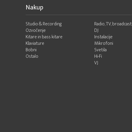
Nakup
Studio & Recording
Radio, TV, broadcast
Ozvočenje
DJ
Kitare in bass kitare
Instalacije
Klaviature
Mikrofoni
Bobni
Svetila
Ostalo
Hi-Fi
VJ