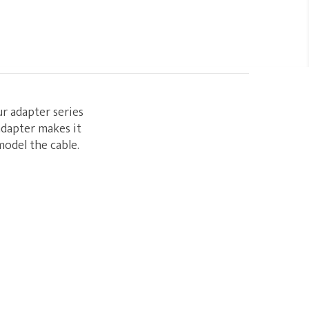
ur adapter series
adapter makes it
model the cable.