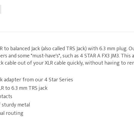
 to balanced Jack (also called TRS Jack) with 6.3 mm plug. O
ers and some "must-have's", such as 4 STAR A FX3 JM3. This 
ck cable out of your XLR cable quickly, without having to re
ck adapter from our 4 Star Series
LR to 6.3 mm TRS jack
ntacts
 sturdy metal
al routing