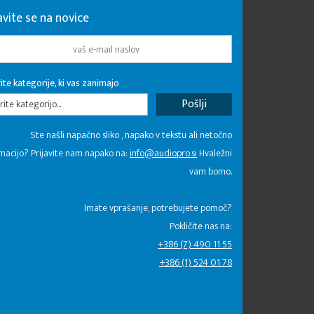
avite se na novice
ite kategorije, ki vas zanimajo
rite kategorijo...
Ste našli napačno sliko , napako v tekstu ali netočno
macijo? Prijavite nam napako na:
info@audiopro.si
Hvaležni
vam bomo.
Imate vprašanje, potrebujete pomoč?
Pokličite nas na:
+386 (7) 490 11 55
+386 (1) 524 01 78