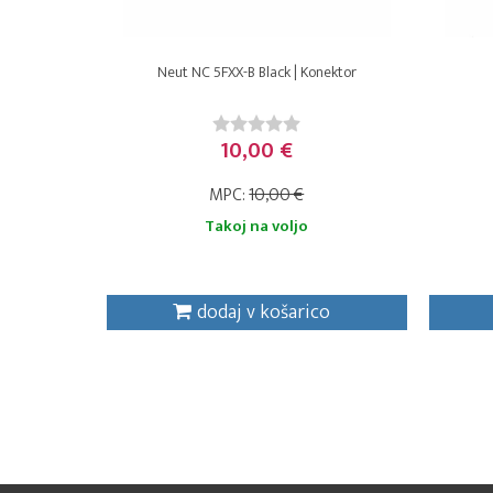
Neut NC 5FXX-B Black | Konektor
10,00 €
MPC:
10,00 €
Takoj na voljo
dodaj v košarico