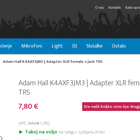
O nas
Kontakt
Kako opra
čenje
Mikrofoni
Light
DJ
Slušalke
Ostalo
Adam Hall K4AXF3JM3 | Adapter XLR female x Jack TRS
Adam Hall K4AXF3JM3 | Adapter XLR fema
TRS
7,80 €
Ste našli boljšo ceno kje drug
MPC:
8,02 €
(-3%)
Takoj na voljo
Na zalogi v: Ljubljana, Krško