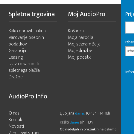
Spletna trgovina
Moj AudioPro
Prij
Kako opraviti nakup
Košarica
Varovanje osebnih
Moja naročila
Izber
podatkov
Moj seznam želja
Garancija
Moje dražbe
Izbe
Leasing
Moji podatki
Izjava o varnosti
spletnega plačila
infor
Dražbe
AudioPro Info
O nas
Ljubljana
10-13h - 14-18h
danes
Kontakt
Krško
9h - 18h
danes
Novosti
Ob nedeljah in praznikih ne delamo
Zemljevid strani