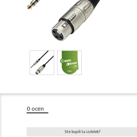
0
ocen
Ste kupili ta izdelek?