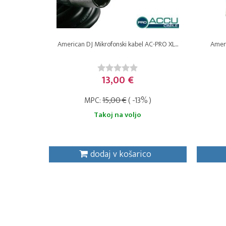
American DJ Mikrofonski kabel AC-PRO XL...
Ameri
13,00 €
MPC:
15,00 €
( -13% )
Takoj na voljo
dodaj v košarico