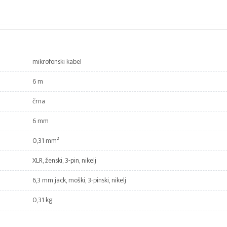
mikrofonski kabel
6 m
črna
6 mm
0,31 mm²
XLR, ženski, 3-pin, nikelj
6,3 mm jack, moški, 3-pinski, nikelj
0,31 kg