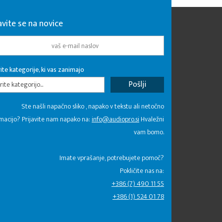
avite se na novice
ite kategorije, ki vas zanimajo
rite kategorijo...
Ste našli napačno sliko , napako v tekstu ali netočno
macijo? Prijavite nam napako na:
info@audiopro.si
Hvaležni
vam bomo.
Imate vprašanje, potrebujete pomoč?
Pokličite nas na:
+386 (7) 490 11 55
+386 (1) 524 01 78