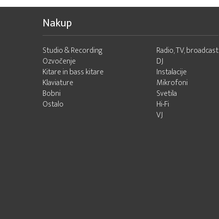
Nakup
Studio & Recording
Radio, TV, broadcast
Ozvočenje
DJ
Kitare in bass kitare
Instalacije
Klaviature
Mikrofoni
Bobni
Svetila
Ostalo
Hi-Fi
VJ