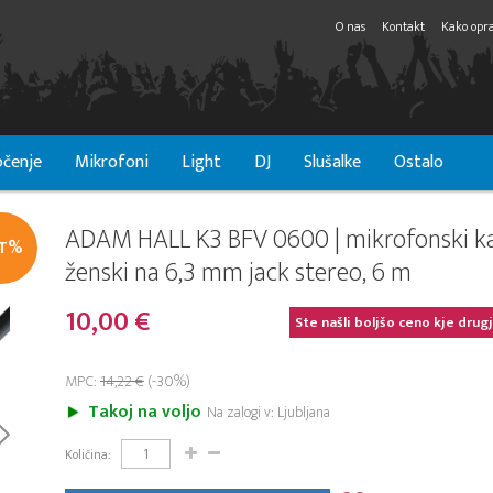
O nas
Kontakt
Kako opra
čenje
Mikrofoni
Light
DJ
Slušalke
Ostalo
ADAM HALL K3 BFV 0600 | mikrofonski k
IT%
ženski na 6,3 mm jack stereo, 6 m
10,00 €
Ste našli boljšo ceno kje drug
MPC:
14,22 €
(-30%)
Takoj na voljo
Na zalogi v: Ljubljana
Količina: