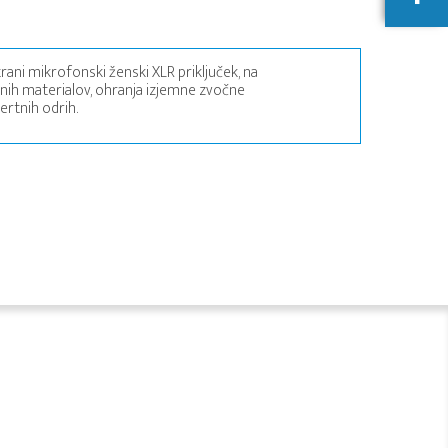
trani mikrofonski ženski XLR priključek, na
tnih materialov, ohranja izjemne zvočne
ertnih odrih.