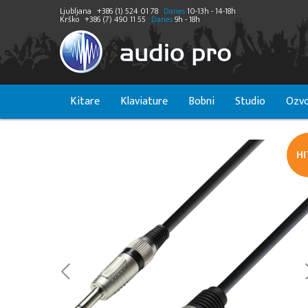
Ljubljana
+386 (1) 524 01 78
Danes
10-13h - 14-18h
Krško
+386 (7) 490 11 55
Danes
9h - 18h
Kitare
Klaviature
Bobni
Studio
Ozvo
H