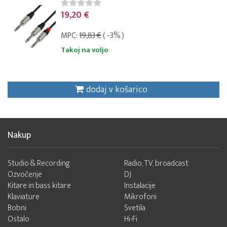
19,20 €
MPC:
19,83 €
( -3% )
Takoj na voljo
dodaj v košarico
Nakup
Studio & Recording
Radio, TV, broadcast
Ozvočenje
DJ
Kitare in bass kitare
Instalacije
Klaviature
Mikrofoni
Bobni
Svetila
Ostalo
Hi-Fi