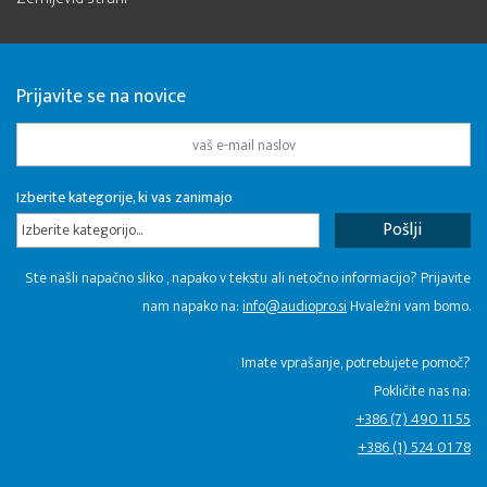
Prijavite se na novice
Izberite kategorije, ki vas zanimajo
Izberite kategorijo...
Ste našli napačno sliko , napako v tekstu ali netočno informacijo? Prijavite
nam napako na:
info@audiopro.si
Hvaležni vam bomo.
Imate vprašanje, potrebujete pomoč?
Pokličite nas na:
+386 (7) 490 11 55
+386 (1) 524 01 78