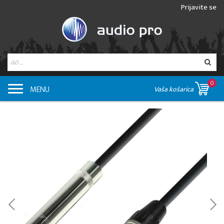
Prijavite se
0
MENU
Vaša košarica