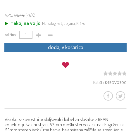
MPC:
17,87 €
(-16%)
Takoj na voljo
Na zalogi v: Ljubljana, Krško
Količina:
dodaj v košarico
Kat.št.: K4BOV0300
Visoko kakovostni podaljševalni kabel za slušalke z REAN
konektorji. Na eni strani 6,3mm moški stereo jack, na drugi ženski
6,3mm stereo jack. Črna barva, balansirana zaščita za zmanjšanje