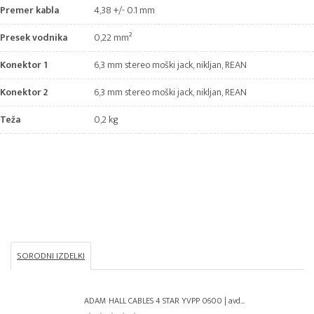
Premer kabla
4,38 +/- 0.1 mm
Presek vodnika
0,22 mm²
Konektor 1
6,3 mm stereo moški jack, nikljan, REAN
Konektor 2
6,3 mm stereo moški jack, nikljan, REAN
Teža
0,2 kg
SORODNI IZDELKI
ADAM HALL CABLES 4 STAR YVPP 0600 | avd...