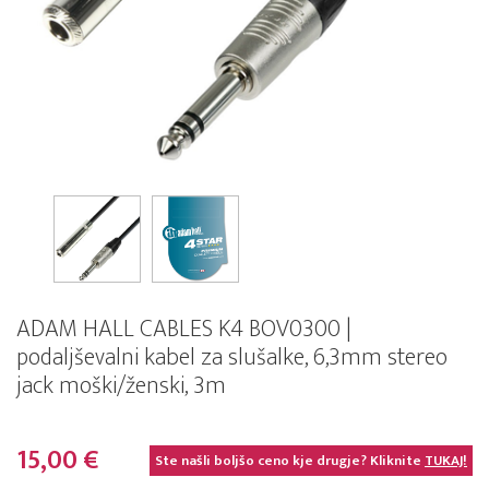
ADAM HALL CABLES K4 BOV0300 |
podaljševalni kabel za slušalke, 6,3mm stereo
jack moški/ženski, 3m
15,00 €
Ste našli boljšo ceno kje drugje? Kliknite
TUKAJ!