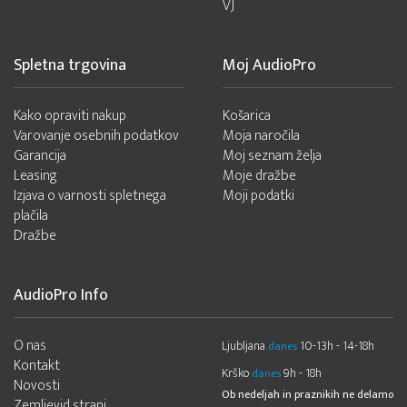
VJ
Spletna trgovina
Moj AudioPro
Kako opraviti nakup
Košarica
Varovanje osebnih podatkov
Moja naročila
Garancija
Moj seznam želja
Leasing
Moje dražbe
Izjava o varnosti spletnega
Moji podatki
plačila
Dražbe
AudioPro Info
O nas
Ljubljana
10-13h - 14-18h
danes
Kontakt
Krško
9h - 18h
danes
Novosti
Ob nedeljah in praznikih ne delamo
Zemljevid strani