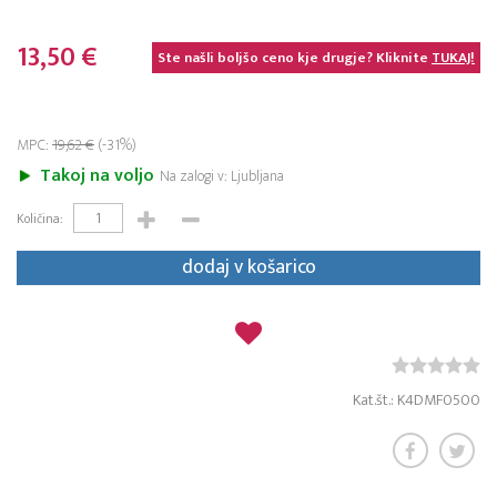
13,50 €
Ste našli boljšo ceno kje drugje? Kliknite
TUKAJ!
MPC:
19,62 €
(-31%)
Takoj na voljo
Na zalogi v: Ljubljana
Količina:
dodaj v košarico
Kat.št.: K4DMF0500