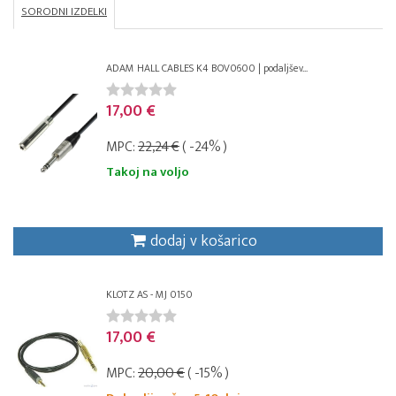
SORODNI IZDELKI
ADAM HALL CABLES K4 BOV0600 | podaljšev...
17,00 €
MPC:
22,24 €
( -24% )
Takoj na voljo
dodaj v košarico
KLOTZ AS - MJ 0150
17,00 €
MPC:
20,00 €
( -15% )