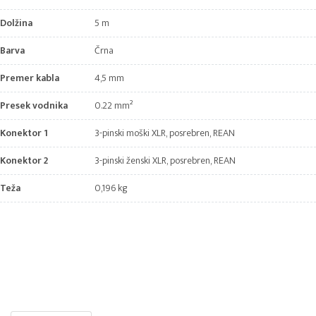
Dolžina
5 m
Barva
Črna
Premer kabla
4,5 mm
Presek vodnika
0.22 mm²
Konektor 1
3-pinski moški XLR, posrebren, REAN
Konektor 2
3-pinski ženski XLR, posrebren, REAN
Teža
0,196 kg