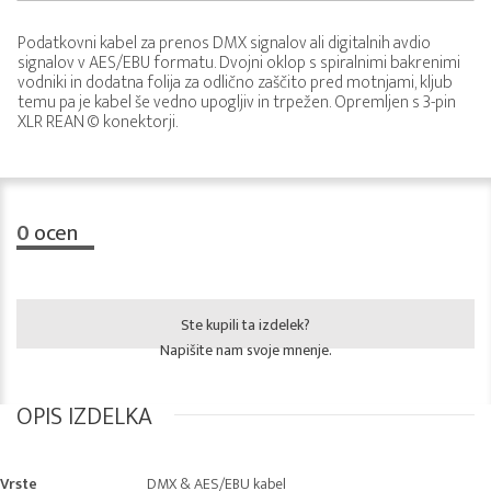
Podatkovni kabel za prenos DMX signalov ali digitalnih avdio
signalov v AES/EBU formatu. Dvojni oklop s spiralnimi bakrenimi
vodniki in dodatna folija za odlično zaščito pred motnjami, kljub
temu pa je kabel še vedno upogljiv in trpežen. Opremljen s 3-pin
XLR REAN © konektorji.
0
ocen
Ste kupili ta izdelek?
Napišite nam svoje mnenje.
OPIS IZDELKA
Vrste
DMX & AES/EBU kabel