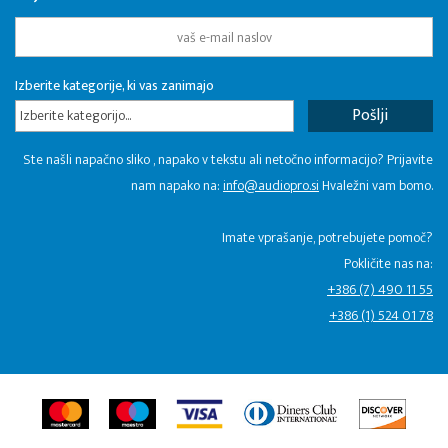
Izberite kategorije, ki vas zanimajo
Izberite kategorijo...
Ste našli napačno sliko , napako v tekstu ali netočno informacijo? Prijavite
nam napako na:
info@audiopro.si
Hvaležni vam bomo.
Imate vprašanje, potrebujete pomoč?
Pokličite nas na:
+386 (7) 490 11 55
+386 (1) 524 01 78