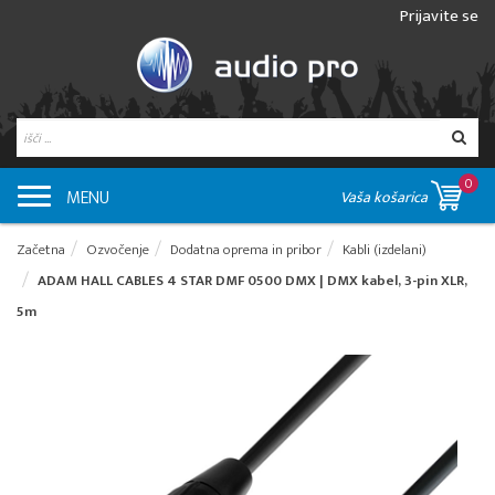
Prijavite se
0
MENU
Vaša košarica
Začetna
Ozvočenje
Dodatna oprema in pribor
Kabli (izdelani)
ADAM HALL CABLES 4 STAR DMF 0500 DMX | DMX kabel, 3-pin XLR,
5m