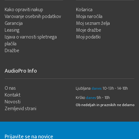
Kako opraviti nakup
Košarica
Varovanje osebnih podatkov
Moja naročila
Garancija
Moj seznam želja
Leasing
Moje dražbe
Izjava o varnosti spletnega
Moji podatki
plačila
Dražbe
AudioPro Info
O nas
Ljubljana
10-13h - 14-18h
danes
Kontakt
Krško
9h - 18h
danes
Novosti
Ob nedeljah in praznikih ne delamo
Zemljevid strani
Prijavite se na novice