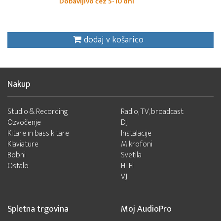
Dobavljivo čez 5-10 dni
dodaj v košarico
Nakup
Studio & Recording
Radio, TV, broadcast
Ozvočenje
DJ
Kitare in bass kitare
Instalacije
Klaviature
Mikrofoni
Bobni
Svetila
Ostalo
Hi-Fi
VJ
Spletna trgovina
Moj AudioPro