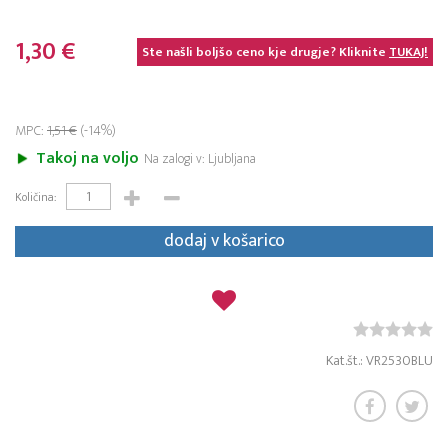
1,30 €
Ste našli boljšo ceno kje drugje? Kliknite
TUKAJ!
MPC:
1,51 €
(-14%)
Takoj na voljo
Na zalogi v: Ljubljana
Količina:
dodaj v košarico
Kat.št.: VR2530BLU