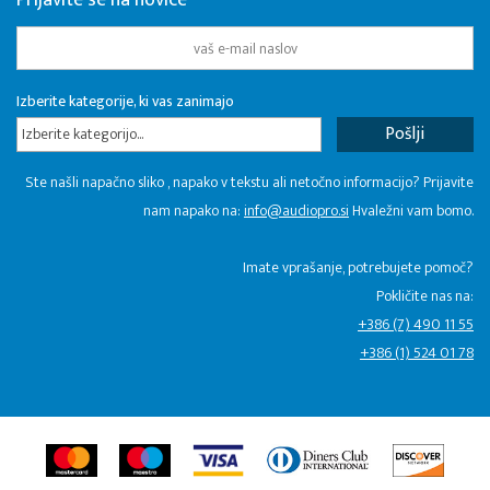
Prijavite se na novice
Izberite kategorije, ki vas zanimajo
Izberite kategorijo...
Ste našli napačno sliko , napako v tekstu ali netočno informacijo? Prijavite
nam napako na:
info@audiopro.si
Hvaležni vam bomo.
Imate vprašanje, potrebujete pomoč?
Pokličite nas na:
+386 (7) 490 11 55
+386 (1) 524 01 78