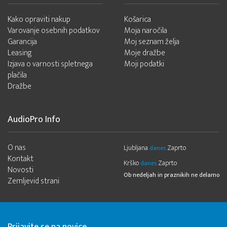
Kako opraviti nakup
Košarica
Varovanje osebnih podatkov
Moja naročila
Garancija
Moj seznam želja
Leasing
Moje dražbe
Izjava o varnosti spletnega
Moji podatki
plačila
Dražbe
AudioPro Info
O nas
Ljubljana
Zaprto
danes
Kontakt
Krško
Zaprto
danes
Novosti
Ob nedeljah in praznikih ne delamo
Zemljevid strani