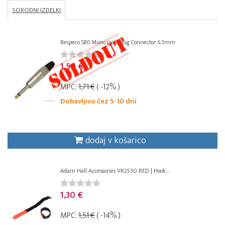
SORODNI IZDELKI
Bespeco S80 Mono Jack Plug Connector 6.3mm
1,50 €
MPC:
1,71 €
( -12% )
Dobavljivo čez 5-10 dni
dodaj v košarico
Adam Hall Accessories VR2530 RED | Hook...
1,30 €
MPC:
1,51 €
( -14% )