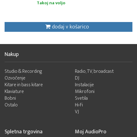
Takoj na voljo
dodaj v košarico
Nakup
Studio & Recording
Radio, TV, broadcast
Ozvočenje
DJ
Kitare in bass kitare
Instalacije
Klaviature
Mikrofoni
Bobni
Svetila
Ostalo
Hi-Fi
VJ
Spletna trgovina
Moj AudioPro