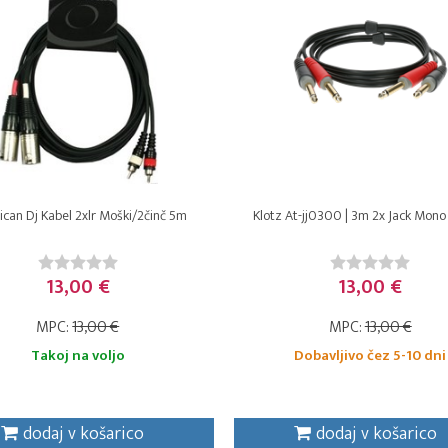
can Dj Kabel 2xlr Moški/2činč 5m
Klotz At-jj0300 | 3m 2x Jack Mono 
13,00 €
13,00 €
MPC:
13,00 €
MPC:
13,00 €
Takoj na voljo
Dobavljivo čez 5-10 dni
dodaj v košarico
dodaj v košarico