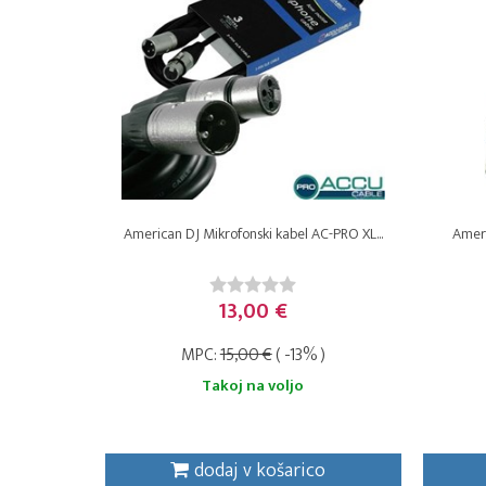
American DJ Mikrofonski kabel AC-PRO XL...
Ameri
13,00 €
MPC:
15,00 €
( -13% )
Takoj na voljo
dodaj v košarico