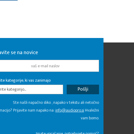
avite se na novice
ite kategorije, ki vas zanimajo
rite kategorijo...
Ste našli napačno sliko , napako v tekstu ali netočno
macijo? Prijavite nam napako na:
info@audiopro.si
Hvaležni
vam bomo.
Imate vprašanje, potrebujete pomoč?