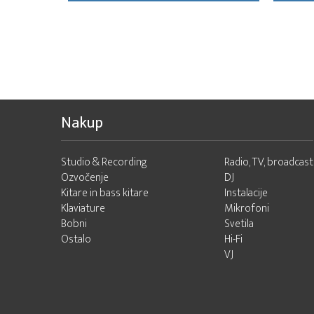
Nakup
Studio & Recording
Radio, TV, broadcast
Ozvočenje
DJ
Kitare in bass kitare
Instalacije
Klaviature
Mikrofoni
Bobni
Svetila
Ostalo
Hi-Fi
VJ