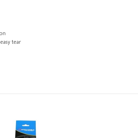
ion
easy tear