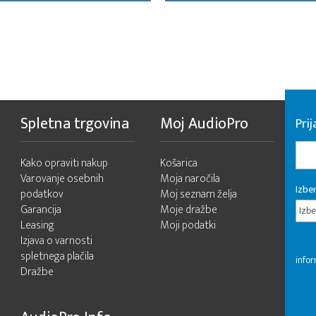
Spletna trgovina
Moj AudioPro
Prij
Kako opraviti nakup
Košarica
Varovanje osebnih
Moja naročila
Izber
podatkov
Moj seznam želja
Garancija
Moje dražbe
Izbe
Leasing
Moji podatki
Izjava o varnosti
spletnega plačila
infor
Dražbe