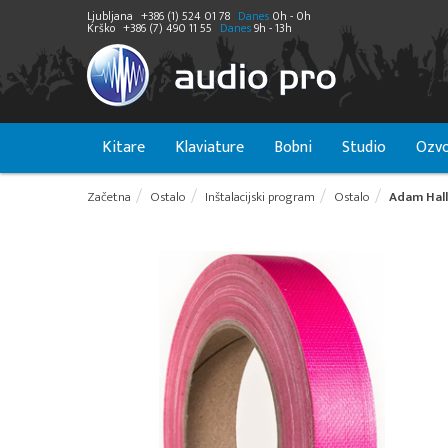
Ljubljana
+386 (1) 524 01 78
Danes
0h - 0h
Krško
+386 (7) 490 11 55
Danes
9h - 13h
Kitare
Klaviature
Bobni
Studio
Ozvo
Začetna
Ostalo
Inštalacijski program
Ostalo
Adam Hall