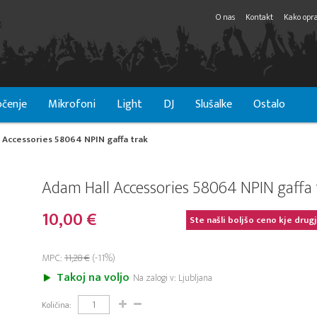
O nas
Kontakt
Kako opra
čenje
Mikrofoni
Light
DJ
Slušalke
Ostalo
 Accessories 58064 NPIN gaffa trak
Adam Hall Accessories 58064 NPIN gaffa 
10,00 €
Ste našli boljšo ceno kje drug
MPC:
11,28 €
(-11%)
Takoj na voljo
Na zalogi v: Ljubljana
Količina: