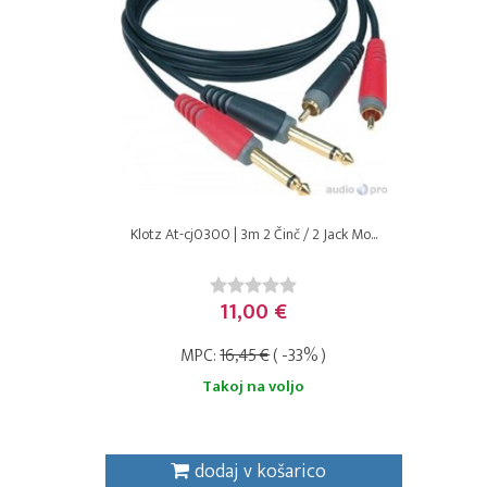
Klotz At-cj0300 | 3m 2 Činč / 2 Jack Mo...
11,00 €
MPC:
16,45 €
( -33% )
Takoj na voljo
dodaj v košarico