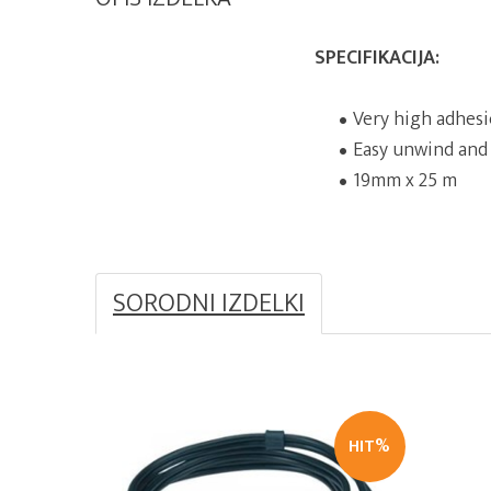
SPECIFIKACIJA:
Very high adhes
Easy unwind and 
19mm x 25 m
SORODNI IZDELKI
HIT%