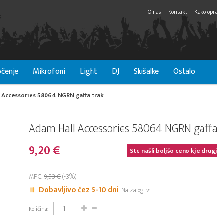
O nas
Kontakt
Kako opra
čenje
Mikrofoni
Light
DJ
Slušalke
Ostalo
 Accessories 58064 NGRN gaffa trak
Adam Hall Accessories 58064 NGRN gaffa
9,20 €
Ste našli boljšo ceno kje drug
MPC:
9,53 €
(-3%)
Dobavljivo čez 5-10 dni
Na zalogi v:
Količina: