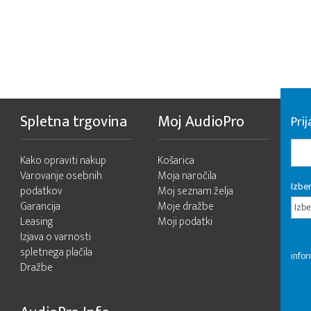
Spletna trgovina
Moj AudioPro
Prij
Kako opraviti nakup
Košarica
Varovanje osebnih
Moja naročila
Izber
podatkov
Moj seznam želja
Garancija
Moje dražbe
Izbe
Leasing
Moji podatki
Izjava o varnosti
spletnega plačila
infor
Dražbe