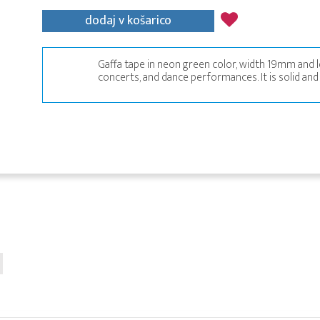
dodaj v košarico
Gaffa tape in neon green color, width 19mm and le
concerts, and dance performances. It is solid an