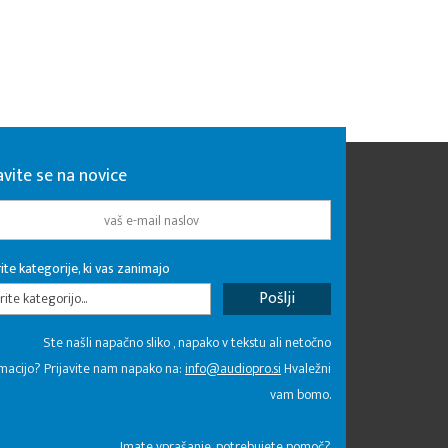
avite se na novice
ite kategorije, ki vas zanimajo
rite kategorijo...
Ste našli napačno sliko , napako v tekstu ali netočno
macijo? Prijavite nam napako na:
info@audiopro.si
Hvaležni
vam bomo.
Imate vprašanje, potrebujete pomoč?