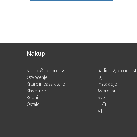
Nakup
Studio & Recording
Radio, TV, broadcast
Ozvočenje
DJ
Kitare in bass kitare
Instalacije
Klaviature
Mikrofoni
Bobni
Svetila
Ostalo
Hi-Fi
VJ