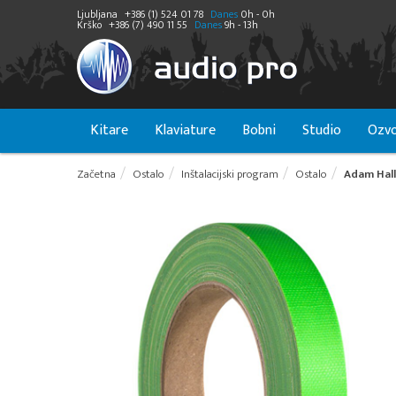
Ljubljana
+386 (1) 524 01 78
Danes
0h - 0h
Krško
+386 (7) 490 11 55
Danes
9h - 13h
Kitare
Klaviature
Bobni
Studio
Ozvo
Začetna
Ostalo
Inštalacijski program
Ostalo
Adam Hall